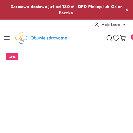
Przejdź do treści głównej
Przejdź do wyszukiwarki
Przejdź do moje konto
Przejdź do menu głównego
Przejdź do opisu produktu
Przejdź do stopki
Darmowa dostawa już od 180 zł -
DPD Pickup lub
Orlen
Paczka
Moje konto
-4%