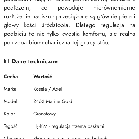
podłożem, co powoduje nierównomierne
rozłożenie nacisku - przeciążone są głównie pięta i
głowy kości śródstopia. Dlatego regulacja na
podbiciu to nie tylko kwestia komfortu, ale realna
potrzeba biomechaniczna tej grupy stóp.
📊 Dane techniczne
Cecha
Wartość
Marka
Kosela / Axel
Model
2462 Marine Gold
Kolor
Granatowy
Tęgość
H-J-K-M - regulacja trzema paskami
Cholewka
Skóra naturalna + strecz po bokach