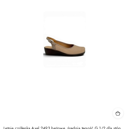
Letnie czółenka Axel 2493 beżowe, średnia tęgość G 1/2 dla stóp