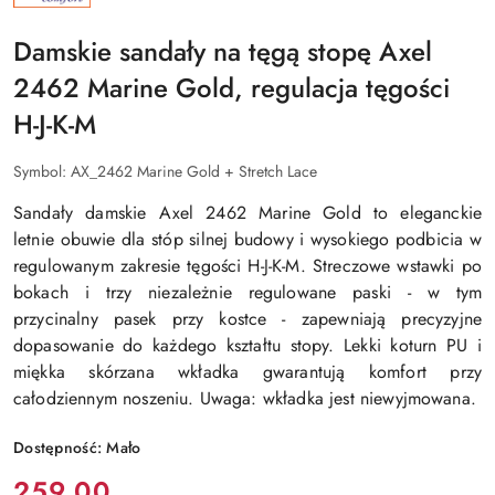
KOSELA
MEDIC
Damskie sandały na tęgą stopę Axel
2462 Marine Gold, regulacja tęgości
H-J-K-M
Symbol:
AX_2462 Marine Gold + Stretch Lace
Sandały damskie Axel 2462 Marine Gold to eleganckie
letnie obuwie dla stóp silnej budowy i wysokiego podbicia w
regulowanym zakresie tęgości H-J-K-M. Streczowe wstawki po
bokach i trzy niezależnie regulowane paski - w tym
przycinalny pasek przy kostce - zapewniają precyzyjne
dopasowanie do każdego kształtu stopy. Lekki koturn PU i
miękka skórzana wkładka gwarantują komfort przy
całodziennym noszeniu. Uwaga: wkładka jest niewyjmowana.
Dostępność:
Mało
Cena:
259.00