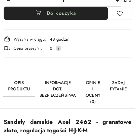
para
Do koszyka
Dostępność
Wysyłka w ciągu:
48 godzin
i
Cena przesyłki:
0
dostawa
OPIS
INFORMACJE
OPINIE
ZADAJ
PRODUKTU
DOT.
I
PYTANIE
BEZPIECZEŃSTWA
OCENY
(0)
Sandały damskie Axel 2462 - granatowe
złoto, regulacja tęgości H-J-K-M