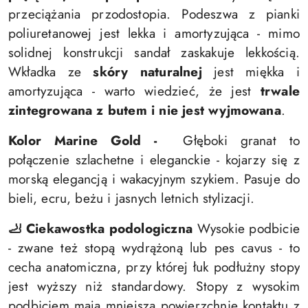
przeciążania przodostopia. Podeszwa z pianki
poliuretanowej jest lekka i amortyzująca - mimo
solidnej konstrukcji sandał zaskakuje lekkością.
Wkładka ze
skóry naturalnej
jest miękka i
amortyzująca - warto wiedzieć, że jest
trwale
zintegrowana z butem i nie jest wyjmowana
.
Kolor Marine Gold -
Głęboki granat to
połączenie szlachetne i eleganckie - kojarzy się z
morską elegancją i wakacyjnym szykiem. Pasuje do
bieli, ecru, beżu i jasnych letnich stylizacji.
🦶 Ciekawostka podologiczna
Wysokie podbicie
- zwane też stopą wydrążoną lub pes cavus - to
cecha anatomiczna, przy której łuk podłużny stopy
jest wyższy niż standardowy. Stopy z wysokim
podbiciem mają mniejszą powierzchnię kontaktu z