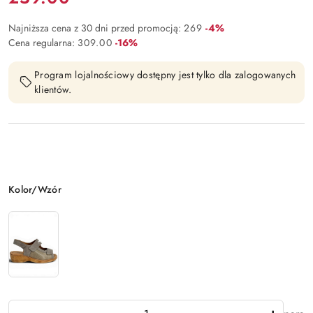
Rabat:
Najniższa cena z 30 dni przed promocją:
269
-4%
Rabat:
Cena regularna:
309.00
-16%
Program lojalnościowy dostępny jest tylko dla zalogowanych
klientów.
Wariant
Kolor/Wzór
Ilość