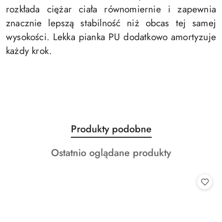
rozkłada ciężar ciała równomiernie i zapewnia
znacznie lepszą stabilność niż obcas tej samej
wysokości. Lekka pianka PU dodatkowo amortyzuje
każdy krok.
Produkty
Produkty podobne
Pomiń karuzelę produktów
o
Produkty
Ostatnio oglądane produkty
statusie:
o
statusie: