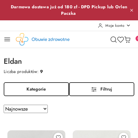
Przejdź do treści głównej
Przejdź do wyszukiwarki
Przejdź do moje konto
Przejdź do menu głównego
Przejdź do stopki
Darmowa dostawa już od 180 zł -
DPD Pickup lub
Orlen
Paczka
Moje konto
Eldan
Liczba produktów:
9
Kategorie
Filtruj
Zastosowano
Sortuj
według
sortowanie:
Najnowsze.