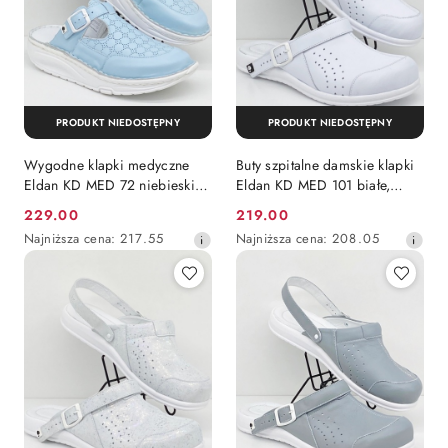
PRODUKT NIEDOSTĘPNY
PRODUKT NIEDOSTĘPNY
Wygodne klapki medyczne
Buty szpitalne damskie klapki
Eldan KD MED 72 niebieskie,
Eldan KD MED 101 białe,
tęgość G
tęgość H
229.00
219.00
Cena
Cena
Najniższa
Najniższa
Najniższa cena:
217.55
Najniższa cena:
208.05
promocyjna:
promocyjna:
cena
cena
z
z
30
30
dni
dni
przed
przed
obniżką
obniżką