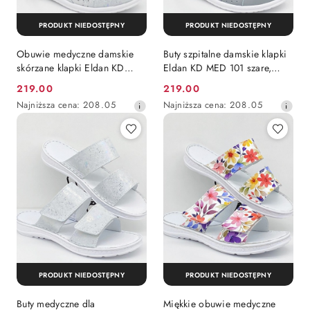
PRODUKT NIEDOSTĘPNY
PRODUKT NIEDOSTĘPNY
Obuwie medyczne damskie
Buty szpitalne damskie klapki
skórzane klapki Eldan KD
Eldan KD MED 101 szare,
MED 101 WZ1, tęgość H
tęgość H
219.00
219.00
Cena
Cena
Najniższa
Najniższa
Najniższa cena:
208.05
Najniższa cena:
208.05
promocyjna:
promocyjna:
cena
cena
z
z
30
30
dni
dni
przed
przed
obniżką
obniżką
PRODUKT NIEDOSTĘPNY
PRODUKT NIEDOSTĘPNY
Buty medyczne dla
Miękkie obuwie medyczne