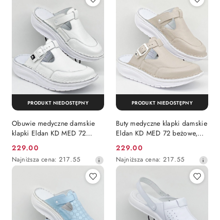
PRODUKT NIEDOSTĘPNY
PRODUKT NIEDOSTĘPNY
Obuwie medyczne damskie
Buty medyczne klapki damskie
klapki Eldan KD MED 72
Eldan KD MED 72 beżowe,
białe, tęgość G
tęgość G
229.00
229.00
Cena
Cena
Najniższa
Najniższa
Najniższa cena:
217.55
Najniższa cena:
217.55
promocyjna:
promocyjna:
cena
cena
z
z
30
30
dni
dni
przed
przed
obniżką
obniżką