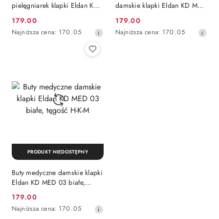
pielęgniarek klapki Eldan KD
damskie klapki Eldan KD MED
MED 03 WZ1, tęgość H-K-M
03 WZ19 kwiaty, tęgość H-K-
179.00
179.00
Cena
Cena
M
Najniższa
Najniższa
Najniższa cena:
170.05
Najniższa cena:
170.05
promocyjna:
promocyjna:
cena
cena
z
z
30
30
dni
dni
przed
przed
obniżką
obniżką
PRODUKT NIEDOSTĘPNY
Buty medyczne damskie klapki
Eldan KD MED 03 białe,
tęgość H-K-M
179.00
Cena
Najniższa
Najniższa cena:
170.05
promocyjna:
cena