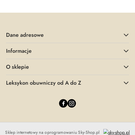
z
30
dni
przed
obniżką
Dane adresowe
Informacje
O sklepie
Leksykon obuwniczy od A do Z
Sklep internetowy na oprogramowaniu Sky-Shop.pl