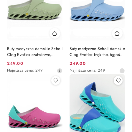
Buty medyczne damskie Scholl
Buty medyczne Scholl damskie
Clog Evoflex szałwiowe,
Clog Evoflex błękitne, tęgość
tęgość H na szersze stopy
H na szersze stopy
249.00
249.00
Cena
Cena
Najniższa
Najniższa
Najniższa cena:
249
Najniższa cena:
249
promocyjna:
promocyjna:
cena
cena
z
z
30
30
dni
dni
przed
przed
obniżką
obniżką