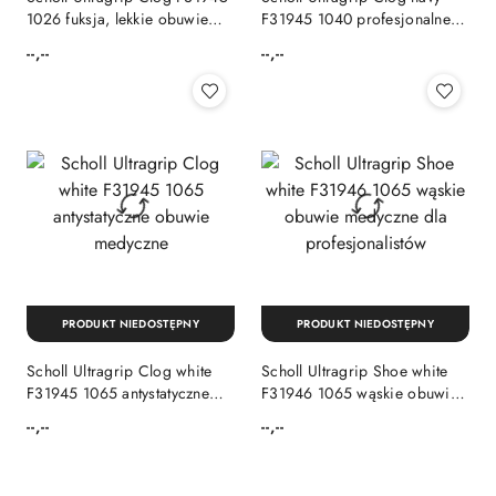
1026 fuksja, lekkie obuwie
F31945 1040 profesjonalne
medyczne, pianka EVA,
buty medyczne
--,--
--,--
Cena:
Cena:
tęgość F
PRODUKT NIEDOSTĘPNY
PRODUKT NIEDOSTĘPNY
Scholl Ultragrip Clog white
Scholl Ultragrip Shoe white
F31945 1065 antystatyczne
F31946 1065 wąskie obuwie
obuwie medyczne
medyczne dla
--,--
--,--
Cena:
Cena:
profesjonalistów