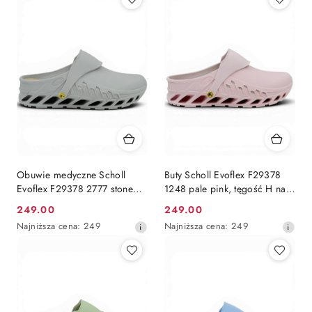
Obuwie medyczne Scholl
Buty Scholl Evoflex F29378
Evoflex F29378 2777 stone
1248 pale pink, tęgość H na
grey, tęgość H na szersze
szersze stopy
249.00
249.00
Cena
Cena
stopy
Najniższa
Najniższa
Najniższa cena:
249
Najniższa cena:
249
promocyjna:
promocyjna:
cena
cena
z
z
30
30
dni
dni
przed
przed
obniżką
obniżką