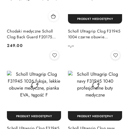
PRODUKT NIEDOSTĘPNY
Chodaki medyczne Scholl
Scholl Ultragrip Clog F31945
Clog Back Guard F20175
1004 czarne obuwie
białe klapki do pracy, tęgość
medyczne do szpitala
249.00
--,--
Cena:
Cena:
F (wąskie)
PRODUKT NIEDOSTĘPNY
PRODUKT NIEDOSTĘPNY
Scholl Ultragrip Clog F31945
Scholl Ultragrip Clog navy