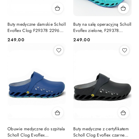
Buty medyczne damskie Scholl
Buty na salę operacyjną Scholl
Evoflex Clog F29378 2296
Evoflex zielone, F29378
fuchsia, ESD, szerokie, tęgość
emerald, tęgość J
249.00
249.00
Cena:
Cena:
H
Obuwie medyczne do szpitala
Buty medyczne z certyfikatem
Scholl Clog Evoflex
Scholl Clog Evoflex czarne