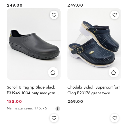
granatowe, tęgość H na
F29378, tęgość H, szersze
249.00
249.00
Cena:
Cena:
szersze stopy
stopy
Scholl Ultragrip Shoe black
Chodaki Scholl Supercomfort
F31946 1004 buty medyczne
Clog F20176 granatowe
na wąskie stopy
(drewno + guma) szerokie,
185.00
269.00
Cena
Cena:
tęgość H
Najniższa
Najniższa cena:
175.75
promocyjna:
cena
z
30