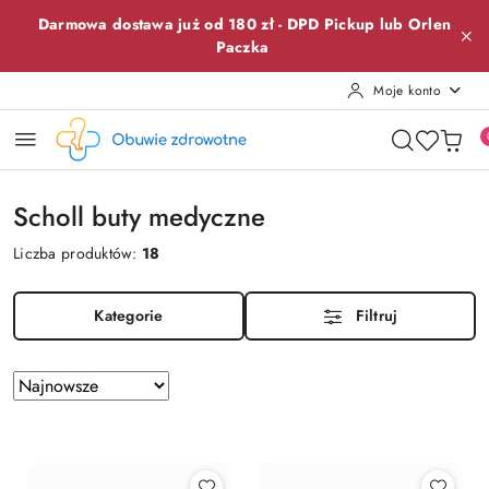
Przejdź do treści głównej
Przejdź do wyszukiwarki
Przejdź do moje konto
Przejdź do menu głównego
Przejdź do stopki
Darmowa dostawa już od 180 zł -
DPD Pickup lub
Orlen
Paczka
Moje konto
Scholl buty medyczne
Liczba produktów:
18
Kategorie
Filtruj
Zastosowano
Sortuj
według
sortowanie:
Najnowsze.