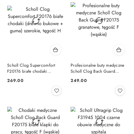
dni
przed
obniżką
Scholl Clog Supercomfort
Profesionalne buty medyczne
F20176 białe chodaki
Scholl Clog Back Guard
(drewno bukowe + guma)
F20175 granatowe, tęgość F
269.00
249.00
Cena:
Cena:
szerokie, tęgość H
(wąskie)