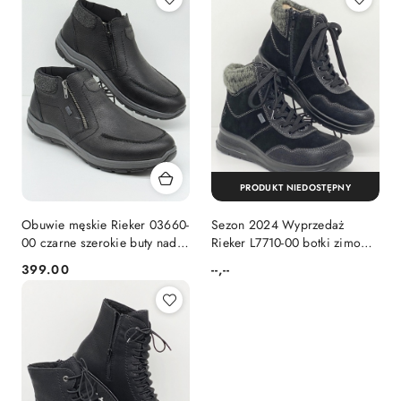
PRODUKT NIEDOSTĘPNY
Obuwie męskie Rieker 03660-
Sezon 2024 Wyprzedaż
00 czarne szerokie buty nad
Rieker L7710-00 botki zimowe
kostkę, tęgość H, membrana
czarne, membrana, tęgość F-
399.00
--,--
Cena:
Cena:
G