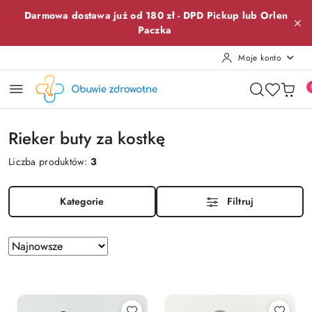
Przejdź do treści głównej
Przejdź do wyszukiwarki
Przejdź do moje konto
Przejdź do menu głównego
Przejdź do stopki
Darmowa dostawa już od 180 zł -
DPD Pickup lub
Orlen
Paczka
Moje konto
Rieker buty za kostkę
Liczba produktów:
3
Kategorie
Filtruj
Zastosowano
Sortuj
według
sortowanie:
Najnowsze.