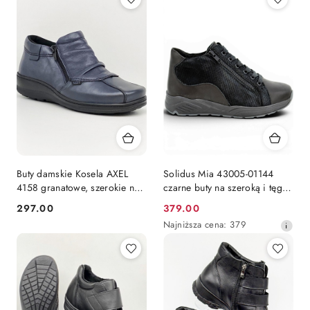
Buty damskie Kosela AXEL
Solidus Mia 43005-01144
4158 granatowe, szerokie na
czarne buty na szeroką i tęgą
wysokie podbicie, tęgość K
stopę, tęgość M regulowana
297.00
379.00
Cena:
Cena
Najniższa
Najniższa cena:
379
promocyjna:
cena
z
30
dni
przed
obniżką