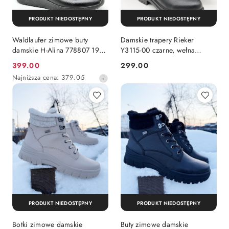
PRODUKT NIEDOSTĘPNY
PRODUKT NIEDOSTĘPNY
Waldlaufer zimowe buty
Damskie trapery Rieker
damskie H-Alina 778807 199
Y3115-00 czarne, wełna
001 czarne Hirsch, tęgość H
polarowa, skórzane, tęgość G
399.00
299.00
Cena
Cena:
Najniższa
Najniższa cena:
379.05
promocyjna:
cena
z
30
dni
przed
obniżką
PRODUKT NIEDOSTĘPNY
PRODUKT NIEDOSTĘPNY
Botki zimowe damskie
Buty zimowe damskie