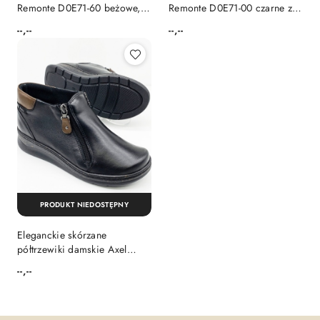
Remonte D0E71-60 beżowe,
Remonte D0E71-00 czarne z
owcza wełna, membrana,
membraną, tęgość H
--,--
--,--
Cena:
Cena:
tęgość H
PRODUKT NIEDOSTĘPNY
Eleganckie skórzane
półtrzewiki damskie Axel
1782 czarne, tęgość H
--,--
Cena: