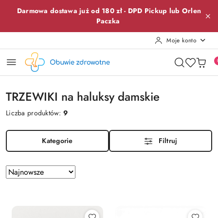
Przejdź do treści głównej
Przejdź do wyszukiwarki
Przejdź do moje konto
Przejdź do menu głównego
Przejdź do stopki
Darmowa dostawa już od 180 zł -
DPD Pickup lub
Orlen
Paczka
Moje konto
TRZEWIKI na haluksy damskie
Liczba produktów:
9
Kategorie
Filtruj
Zastosowano
Sortuj
według
sortowanie:
Najnowsze.