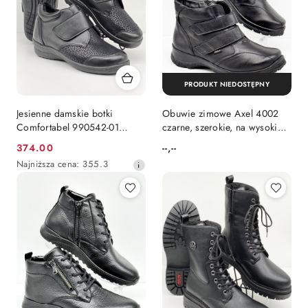
PRODUKT NIEDOSTĘPNY
Jesienne damskie botki
Obuwie zimowe Axel 4002
Comfortabel 990542-01
czarne, szerokie, na wysokie
czarne ze streczem, tęgość J
podbicie, poszerzana tęgość
374.00
--,--
Cena
Cena:
H-K-M
Najniższa
Najniższa cena:
355.3
promocyjna:
cena
z
30
dni
przed
obniżką