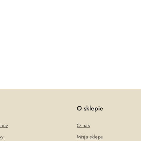
e
O sklepie
iany
O nas
wy
Misja sklepu