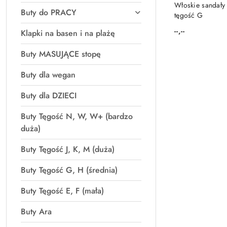
PRO
Włoskie sandały
Buty do PRACY
tęgość G
--,--
Klapki na basen i na plażę
Cena:
Buty MASUJĄCE stopę
Buty dla wegan
Buty dla DZIECI
Buty Tęgość N, W, W+ (bardzo
duża)
Buty Tęgość J, K, M (duża)
Buty Tęgość G, H (średnia)
Buty Tęgość E, F (mała)
Buty Ara