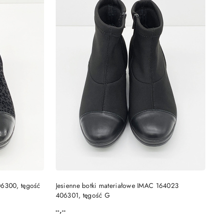
NY
PRODUKT NIEDOSTĘPNY
06300, tęgość
Jesienne botki materiałowe IMAC 164023
406301, tęgość G
--,--
Cena: