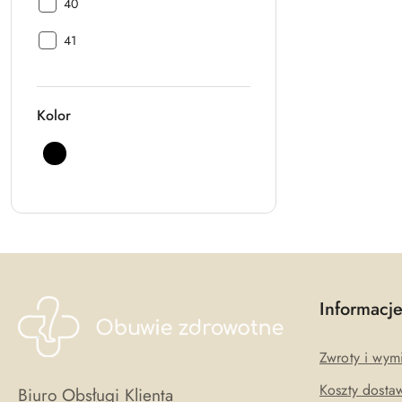
Rozmiar:
40
Rozmiar:
41
Kolor
Kolor:
Czarny
Informacj
Zwroty i wym
Koszty dosta
Biuro Obsługi Klienta