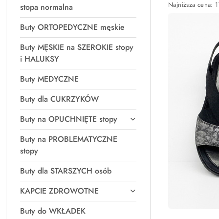
Najniższa
Najniższa cena:
1
stopa normalna
promocyjna:
cena
z
Buty ORTOPEDYCZNE męskie
30
dni
Buty MĘSKIE na SZEROKIE stopy
przed
obniżką
i HALUKSY
Buty MEDYCZNE
Buty dla CUKRZYKÓW
Buty na OPUCHNIĘTE stopy
Buty na PROBLEMATYCZNE
stopy
Buty dla STARSZYCH osób
KAPCIE ZDROWOTNE
Buty do WKŁADEK