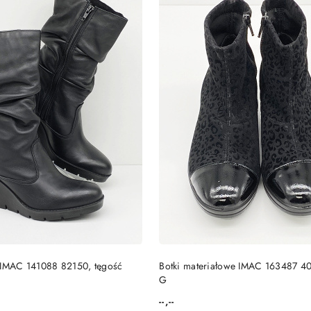
DUKT NIEDOSTĘPNY
PRODUKT NIEDOSTĘP
 IMAC 141088 82150, tęgość
Botki materiałowe IMAC 163487 4
G
--,--
Cena: