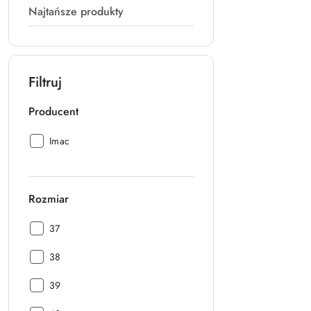
Najtańsze produkty
Filtruj
Producent
Producent:
Imac
Rozmiar
Rozmiar:
37
Rozmiar:
38
Rozmiar:
39