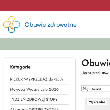
Przejdź do treści głównej
Przejdź do wyszukiwarki
Przejdź do moje konto
Przejdź do menu głównego
Przejdź do stopki
Obuwie
Kategorie
Liczba produktów
RIEKER WYPRZEDAŻ do -35%
Zastosowano
Sortuj
Nowości Wiosna Lato 2026
według
sortowanie:
TYDZIEŃ ZDROWEJ STOPY
Najnowsze.
Wyprzedaż
Akcesoria ORTOPEDYCZNE