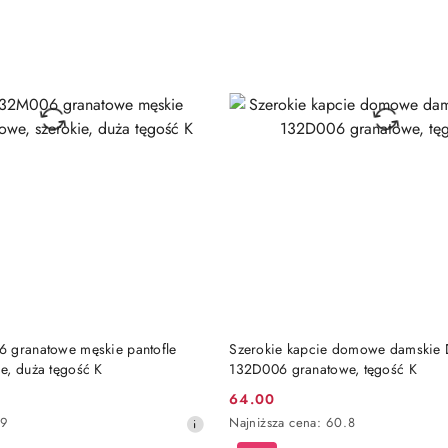
obniżką
DO KOSZYKA
DO KOSZYKA
 granatowe męskie pantofle
Szerokie kapcie domowe damskie 
e, duża tęgość K
132D006 granatowe, tęgość K
64.00
Cena
Najniższa
69
Najniższa cena:
60.8
promocyjna:
cena