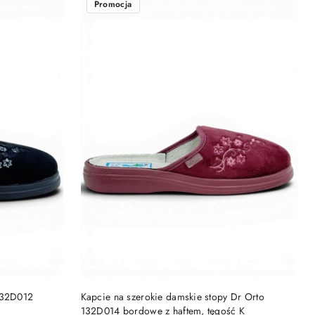
Promocja
DO KOSZYKA
132D012
Kapcie na szerokie damskie stopy Dr Orto
132D014 bordowe z haftem, tęgość K