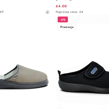
64.00
Cena
Najniższa
169
Najniższa cena:
64
promocyjna:
cena
-6%
z
30
Promocja
dni
przed
obniżką