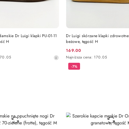
DO KOSZYKA
DO KOSZYKA
damskie Dr Luigi klapki PU-01-11
Dr Luigi skórzane klapki zdrowotne
ość H
beżowe, tęgość H
169.00
Cena
Najniższa
170.05
Najniższa cena:
170.05
promocyjna:
cena
-7%
z
30
dni
przed
obniżką