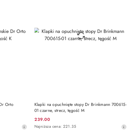
DO KOSZYKA
Dr Orto
Klapki na opuchnięte stopy Dr Brinkmann 700615-
01 czarne, strecz, tęgość M
239.00
Cena
Najniższa
Najniższa cena:
221.35
promocyjna:
cena