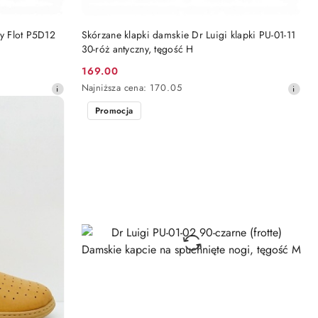
DO KOSZYKA
ly Flot P5D12
Skórzane klapki damskie Dr Luigi klapki PU-01-11
30-róż antyczny, tęgość H
169.00
Cena
Najniższa
Najniższa cena:
170.05
promocyjna:
cena
Promocja
z
30
dni
przed
obniżką