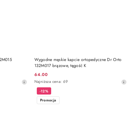
DO KOSZYKA
32M015
Wygodne męskie kapcie ortopedyczne Dr Orto
132M017 brązowe, tęgość K
64.00
Cena
Najniższa
Najniższa cena:
69
promocyjna:
cena
-12%
z
30
Promocja
dni
przed
obniżką