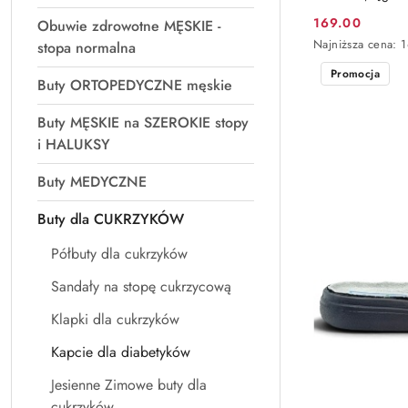
169.00
Obuwie zdrowotne MĘSKIE -
Cena
Najniższa
Najniższa cena:
stopa normalna
promocyjna:
cena
Promocja
z
Buty ORTOPEDYCZNE męskie
30
dni
Buty MĘSKIE na SZEROKIE stopy
przed
obniżką
i HALUKSY
Buty MEDYCZNE
Buty dla CUKRZYKÓW
Półbuty dla cukrzyków
Sandały na stopę cukrzycową
Klapki dla cukrzyków
Kapcie dla diabetyków
Jesienne Zimowe buty dla
cukrzyków