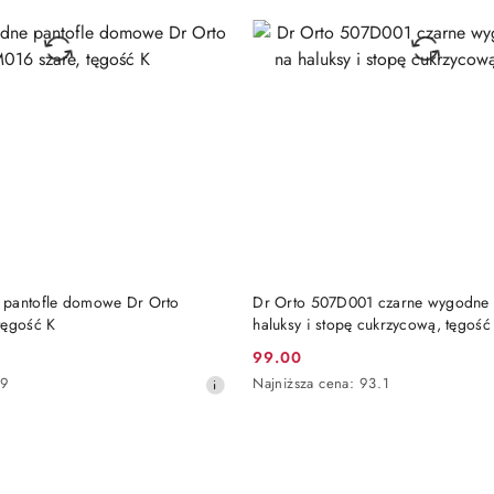
DO KOSZYKA
DO KOSZYKA
 pantofle domowe Dr Orto
Dr Orto 507D001 czarne wygodne k
tęgość K
haluksy i stopę cukrzycową, tęgość
99.00
Cena
Najniższa
69
Najniższa cena:
93.1
promocyjna:
cena
z
30
dni
przed