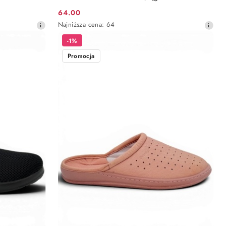
64.00
Cena
Najniższa
Najniższa cena:
64
promocyjna:
cena
-1%
z
30
Promocja
dni
przed
obniżką