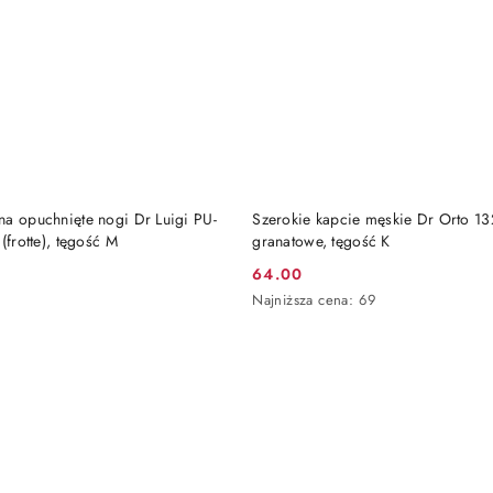
DO KOSZYKA
DO KOSZYKA
na opuchnięte nogi Dr Luigi PU-
Szerokie kapcie męskie Dr Orto 1
(frotte), tęgość M
granatowe, tęgość K
64.00
Cena
Najniższa
Najniższa cena:
69
promocyjna:
cena
z
30
dni
przed
obniżką