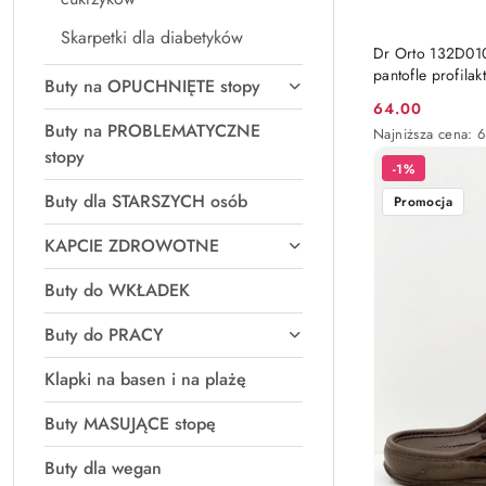
Skarpetki dla diabetyków
Dr Orto 132D010
pantofle profila
Buty na OPUCHNIĘTE stopy
64.00
Cena
Buty na PROBLEMATYCZNE
Najniższa
Najniższa cena:
promocyjna:
cena
stopy
-1%
z
30
Buty dla STARSZYCH osób
Promocja
dni
przed
KAPCIE ZDROWOTNE
obniżką
Buty do WKŁADEK
Buty do PRACY
Klapki na basen i na plażę
Buty MASUJĄCE stopę
Buty dla wegan