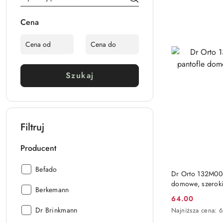
obniżką
Cena
Szukaj
Filtruj
Producent
Producent:
Befado
Dr Orto 132M006
domowe, szeroki
Producent:
Berkemann
64.00
Cena
Producent:
Dr Brinkmann
Najniższa
Najniższa cena:
promocyjna:
cena