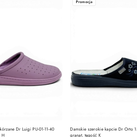
Promocja
DO KOSZYKA
DO KOSZYKA
kórzane Dr Luigi PU-01-11-40
Damskie szerokie kapcie Dr Orto 
ć H
granat, tęgość K