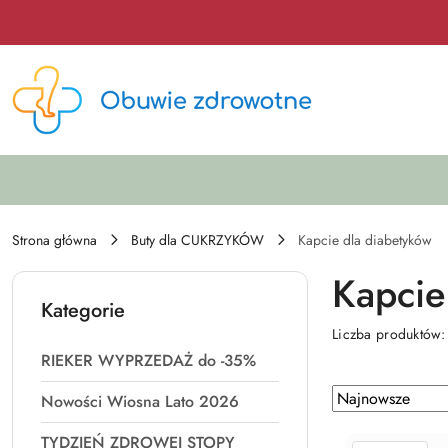
Przejdź do treści głównej
Przejdź do wyszukiwarki
Przejdź do moje konto
Przejdź do menu głównego
Przejdź do stopki
Strona główna
Buty dla CUKRZYKÓW
Kapcie dla diabetyków
Kapcie
Kategorie
Liczba produktów
RIEKER WYPRZEDAŻ do -35%
Zastosowano
Sortuj
Nowości Wiosna Lato 2026
według
sortowanie:
TYDZIEŃ ZDROWEJ STOPY
Najnowsze.