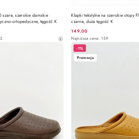
DO KOSZYKA
DO KOSZYKA
 szare, szerokie damskie
Klapki tekstylne na szerokie stopy F
ktyczno-ortopedyczne, tęgość K
czarne, duża tęgość K
149.00
Cena
Najniższa
63
Najniższa cena:
159
promocyjna:
cena
-1%
z
30
Promocja
dni
przed
obniżką