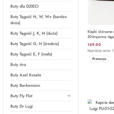
Buty dla DZIECI
Buty Tęgość N, W, W+ (bardzo
duża)
Klapki skórzane 
Buty Tęgość J, K, M (duża)
20-brązowe, tęg
Buty Tęgość G, H (średnia)
169.00
Cena
Najniższa
Najniższa cena:
promocyjna:
Buty Tęgość E, F (mała)
cena
Promocja
z
30
Buty Ara
dni
przed
Buty Axel Kosela
obniżką
Buty Berkemann
Buty Fly Flot
Buty Dr Lugi