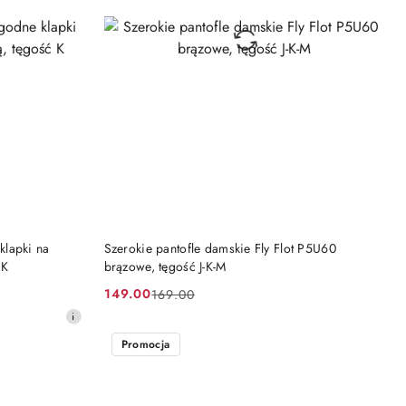
DO KOSZYKA
lapki na
Szerokie pantofle damskie Fly Flot P5U60
 K
brązowe, tęgość J-K-M
149.00
169.00
Cena
Cena
promocyjna:
przed
promocją:
Promocja