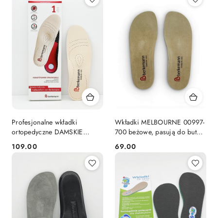
Profesjonalne wkładki
Wkładki MELBOURNE 00997-
ortopedyczne DAMSKIE
700 beżowe, pasują do butów
Berkodur Berkemanna 08758-
Berkemanna
109.00
69.00
Cena:
Cena:
700-D