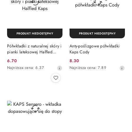
PRODUKT NIEDOSTĘPNY
PRODUKT NIEDOSTĘPNY
Półwkładki z naturalnej skóry i
Anty-poślizgowe półwkładki
pianki lateksowej Halfled
Kaps Cody
Kaps
6.70
8.30
Cena
Cena
Najniższa
Najniższa
Najniższa cena:
6.37
Najniższa cena:
7.89
promocyjna:
promocyjna:
cena
cena
z
z
30
30
dni
dni
przed
przed
obniżką
obniżką