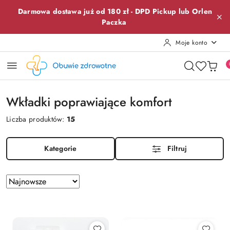
Przejdź do treści głównej
Przejdź do wyszukiwarki
Przejdź do moje konto
Przejdź do menu głównego
Przejdź do stopki
Darmowa dostawa już od 180 zł -
DPD Pickup lub
Orlen
Paczka
Moje konto
Wkładki poprawiające komfort
Liczba produktów:
15
Kategorie
Filtruj
Zastosowano
Sortuj
według
sortowanie:
Najnowsze.