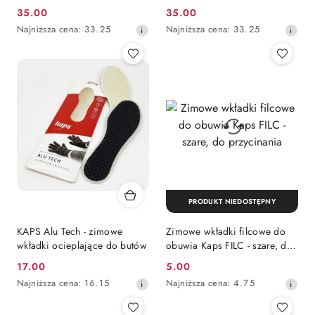
lamówką
szare z lamówką
35.00
35.00
Cena
Cena
Najniższa
Najniższa
Najniższa cena:
33.25
Najniższa cena:
33.25
promocyjna:
promocyjna:
cena
cena
z
z
30
30
dni
dni
przed
przed
obniżką
obniżką
PRODUKT NIEDOSTĘPNY
KAPS Alu Tech - zimowe
Zimowe wkładki filcowe do
wkładki ocieplające do butów
obuwia Kaps FILC - szare, do
przycinania
17.00
5.00
Cena
Cena
Najniższa
Najniższa
Najniższa cena:
16.15
Najniższa cena:
4.75
promocyjna:
promocyjna:
cena
cena
z
z