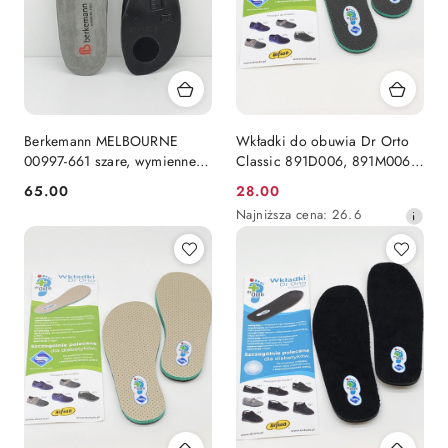
Berkemann MELBOURNE
Wkładki do obuwia Dr Orto
00997-661 szare, wymienne
Classic 891D006, 891M006
wkładki do butów Berkemanna
szare
65.00
28.00
Cena:
Cena
Najniższa
Najniższa cena:
26.6
promocyjna:
cena
z
30
dni
przed
obniżką