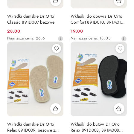
Wkładki damskie Dr Orto
Wkładki do obuwia Dr Orto
Classic 891D007 beżowe
Comfort 891D010, 891M010
czarne
28.00
19.00
Cena
Cena
Najniższa
Najniższa
Najniższa cena:
26.6
Najniższa cena:
18.05
promocyjna:
promocyjna:
cena
cena
z
z
30
30
dni
dni
przed
przed
obniżką
obniżką
Wkładki damskie Dr Orto
Wkładki do butów Dr Orto
Relax 891D009, beżowe z
Relax 891D008, 891M008