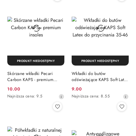
30
30
dni
dni
przed
przed
obniżką
obniżką
PRODUKT NIEDOSTĘPNY
PRODUKT NIEDOSTĘPNY
Skórzane wkładki Pecari
Wkładki do butów
Carbon KAPS - premium
odświeżające KAPS Soft Latex
insoles
do przycinania 35-46
10.00
9.00
Cena
Cena
Najniższa
Najniższa
Najniższa cena:
9.5
Najniższa cena:
8.55
promocyjna:
promocyjna:
cena
cena
z
z
30
30
dni
dni
przed
przed
obniżką
obniżką