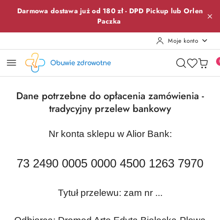
Przejdź do treści głównej
Przejdź do wyszukiwarki
Przejdź do moje konto
Przejdź do menu głównego
Przejdź do stopki
Darmowa dostawa już od 180 zł -
DPD Pickup lub
Orlen
Paczka
Moje konto
Dane potrzebne do opłacenia zamówienia -
tradycyjny przelew bankowy
Nr konta sklepu w Alior Bank:
73 2490 0005 0000 4500 1263 7970
Tytuł przelewu: zam nr ...