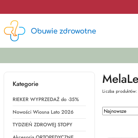
Przejdź do treści głównej
Przejdź do wyszukiwarki
Przejdź do moje konto
Przejdź do menu głównego
Przejdź do stopki
MelaL
Kategorie
Liczba produktów
RIEKER WYPRZEDAŻ do -35%
Zastosowano
Sortuj
Nowości Wiosna Lato 2026
według
sortowanie:
TYDZIEŃ ZDROWEJ STOPY
Najnowsze.
Akcesoria ORTOPEDYCZNE