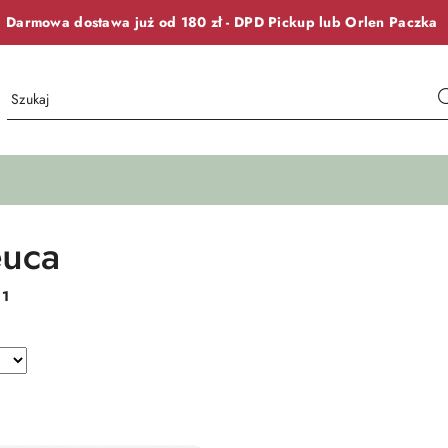
Darmowa dostawa już od 180 zł -
DPD Pickup lub
Orlen Paczka
euca
:
1