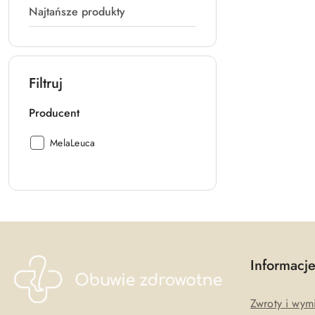
Najtańsze produkty
Filtruj
Producent
Producent:
MelaLeuca
Informacj
Zwroty i wym