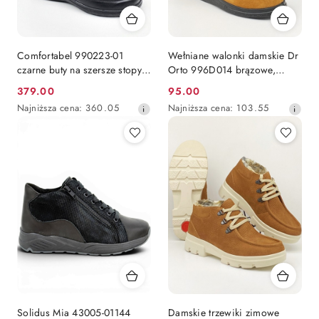
Comfortabel 990223-01
Wełniane walonki damskie Dr
czarne buty na szersze stopy,
Orto 996D014 brązowe,
jesienno-zimowe, tęgość J
tęgość K
379.00
95.00
Cena
Cena
Najniższa
Najniższa
Najniższa cena:
360.05
Najniższa cena:
103.55
promocyjna:
promocyjna:
cena
cena
z
z
30
30
dni
dni
przed
przed
obniżką
obniżką
Solidus Mia 43005-01144
Damskie trzewiki zimowe