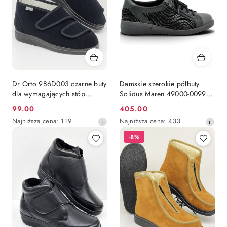
Dr Orto 986D003 czarne buty
Damskie szerokie półbuty
dla wymagających stóp
Solidus Maren 49000-00999
damskie, poszerzana tęgość K
czarne, tęgość M-N
99.00
405.00
Cena
Cena
Najniższa
Najniższa
Najniższa cena:
119
Najniższa cena:
433
promocyjna:
promocyjna:
cena
cena
-8%
z
z
30
30
dni
dni
przed
przed
obniżką
obniżką