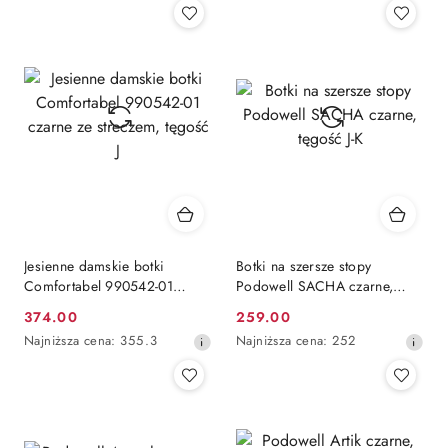
z
z
30
30
dni
dni
przed
przed
obniżką
obniżką
Jesienne damskie botki
Botki na szersze stopy
Comfortabel 990542-01
Podowell SACHA czarne,
czarne ze streczem, tęgość J
tęgość J-K
374.00
259.00
Cena
Cena
Najniższa
Najniższa
Najniższa cena:
355.3
Najniższa cena:
252
promocyjna:
promocyjna:
cena
cena
z
z
30
30
dni
dni
przed
przed
obniżką
obniżką