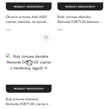
PRODUKT NIEDOSTĘPNY
PRODUKT NIEDOSTĘPNY
Obuwie zimowe Axel 4002
Botki zimowe damskie
czarne, szerokie, na wysokie
Remonte D0E71-60 beżowe,
podbicie, poszerzana tęgość
owcza wełna, membrana,
--,--
--,--
Cena:
Cena:
H-K-M
tęgość H
PRODUKT NIEDOSTĘPNY
Buty zimowe damskie
Remonte D0E71-00 czarne z
membraną, tęgość H