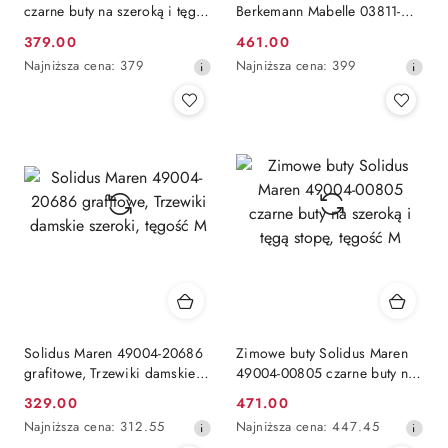
czarne buty na szeroką i tęgą
Berkemann Mabelle 03811-
stopę, tęgość M regulowana
485 brązowe, średnia tęgość
379.00
461.00
Cena
Cena
H-J-K
Najniższa
Najniższa
Najniższa cena:
379
Najniższa cena:
399
promocyjna:
promocyjna:
cena
cena
z
z
30
30
dni
dni
przed
przed
obniżką
obniżką
Solidus Maren 49004-20686
Zimowe buty Solidus Maren
grafitowe, Trzewiki damskie
49004-00805 czarne buty na
szeroki, tęgość M
szeroką i tęgą stopę, tęgość M
329.00
471.00
Cena
Cena
Najniższa
Najniższa
Najniższa cena:
312.55
Najniższa cena:
447.45
promocyjna:
promocyjna:
cena
cena