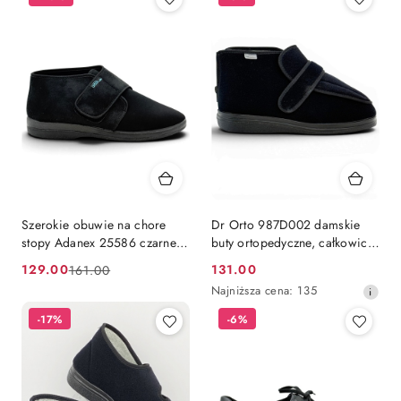
Szerokie obuwie na chore
Dr Orto 987D002 damskie
stopy Adanex 25586 czarne,
buty ortopedyczne, całkowicie
tęgość M-N
rozpinane, na obrzęki, tęgość
129.00
131.00
161.00
Cena
Cena
Cena
W
Najniższa
Najniższa cena:
135
promocyjna:
przed
promocyjna:
cena
promocją:
-17%
-6%
z
30
dni
przed
obniżką