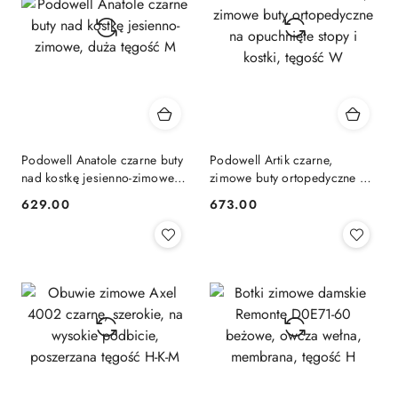
Podowell Anatole czarne buty
Podowell Artik czarne,
nad kostkę jesienno-zimowe,
zimowe buty ortopedyczne na
duża tęgość M
opuchnięte stopy i kostki,
629.00
673.00
Cena:
Cena:
tęgość W