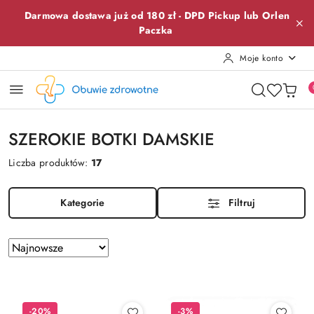
Przejdź do treści głównej
Przejdź do wyszukiwarki
Przejdź do moje konto
Przejdź do menu głównego
Przejdź do stopki
Darmowa dostawa już od 180 zł -
DPD Pickup lub
Orlen
Paczka
Moje konto
SZEROKIE BOTKI DAMSKIE
Liczba produktów:
17
Kategorie
Filtruj
Zastosowano
Sortuj
według
sortowanie:
Najnowsze.
-20%
-3%