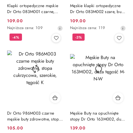
Klapki ortopedyczne męskie
Męskie klapki ortopedyczne
Dr Orto 083M001 czarne,
Dr Orto 083M002 szare, buty
buty tęgość K regulowana
tęgość K z regulacją
109.00
109.00
Cena
Cena
Najniższa
Najniższa
Najniższa cena:
109
Najniższa cena:
119
promocyjna:
promocyjna:
cena
cena
-4%
-3%
z
z
30
30
dni
dni
przed
przed
obniżką
obniżką
Dr Orto 986M003 czarne
Męskie Buty na opuchnięte
męskie buty zdrowotne, stopa
stopy Dr Orto 163M002, duża
cukrzycowa, szerokie, tęgość
tęgość M-N-W
105.00
139.00
Cena
Cena
K