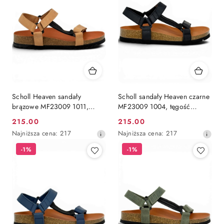
obniżką
obniżką
Scholl Heaven sandały
Scholl sandały Heaven czarne
brązowe MF23009 1011,
MF23009 1004, tęgość
regulacja E-F-G (stopy
regulowana E-F-G
215.00
215.00
Cena
Cena
normalne i wąskie)
Najniższa
Najniższa
Najniższa cena:
217
Najniższa cena:
217
promocyjna:
promocyjna:
cena
cena
-1%
-1%
z
z
30
30
dni
dni
przed
przed
obniżką
obniżką