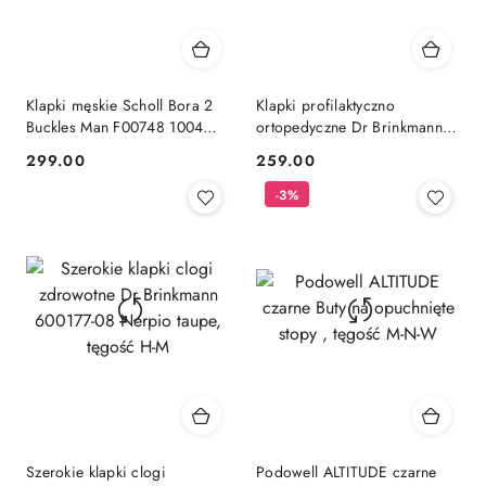
Klapki męskie Scholl Bora 2
Klapki profilaktyczno
Buckles Man F00748 1004
ortopedyczne Dr Brinkmann
czarne, regulowana tęgość G-
600175-08 Bonillo taupe,
299.00
259.00
Cena:
Cena:
H
tęgość H-M
-3%
Szerokie klapki clogi
Podowell ALTITUDE czarne