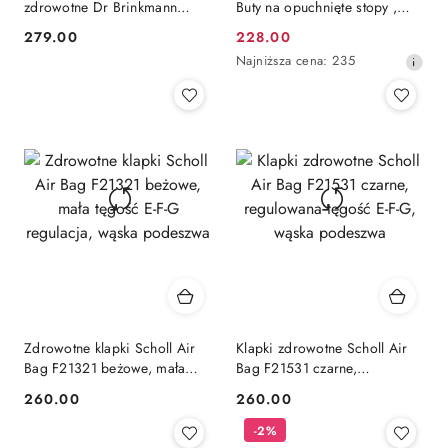
zdrowotne Dr Brinkmann
Buty na opuchnięte stopy ,
600177-08 Nerpio taupe,
tęgość M-N-W
279.00
228.00
Cena:
Cena
tęgość H-M
Najniższa
Najniższa cena:
235
promocyjna:
cena
z
30
dni
przed
obniżką
Zdrowotne klapki Scholl Air
Klapki zdrowotne Scholl Air
Bag F21321 beżowe, mała
Bag F21531 czarne,
tęgość E-F-G regulacja, wąska
regulowana tęgość E-F-G,
260.00
260.00
Cena:
Cena:
podeszwa
wąska podeszwa
-2%