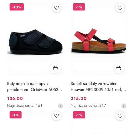
-10%
-1%
Buty męskie na stopy z
Scholl sandały zdrowotne
problemami OrtoMed 6052
Heaven MF23009 1051 red,
czarne, tęgość N, opuchlizna
regulowana tęgość E-F-G
136.00
215.00
Cena
Cena
stóp
Najniższa
Najniższa
Najniższa cena:
151
Najniższa cena:
217
promocyjna:
promocyjna:
cena
cena
-1%
-1%
z
z
30
30
dni
dni
przed
przed