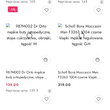
Najniższa
Najniższa
Najniższa cena:
109
Najniższa cena:
143
promocyjna:
promocyjna:
cena
cena
-1%
z
z
30
30
dni
dni
przed
przed
obniżką
obniżką
987M002 Dr Orto męskie
Scholl Bora Moccasin Man
buty ortopedyczne, stopa
F3263 1004 czarne klapki
cukrzycowa, obrzęki, tęgość
męskie, regulowana tęgość G-
139.00
319.00
Cena
Cena:
W
H
Najniższa
Najniższa cena:
139.9
promocyjna:
cena
z
30
dni