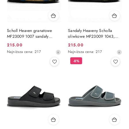
Scholl Heaven granatowe
Sandały Heaveny Scholla
MF23009 1007 sandały
oliwkowe MF23009 1043,
prozdrowotne, regulacja E-F-
tęgość regulowana E-F-G
215.00
215.00
Cena
Cena
G
Najniższa
Najniższa
Najniższa cena:
217
Najniższa cena:
217
promocyjna:
promocyjna:
cena
cena
-8%
z
z
30
30
dni
dni
przed
przed
obniżką
obniżką