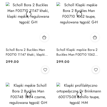
przed
obniżką
Scholl Bora 2 Buckles Man
Scholl Klapki męskie Bora 2
F00710 11147 khaki, klapki
Buckles Man F00710 1062
męskie, regulowana tęgość G-
taupe, regulowana tęgość G-H
299.00
299.00
Cena:
Cena:
H