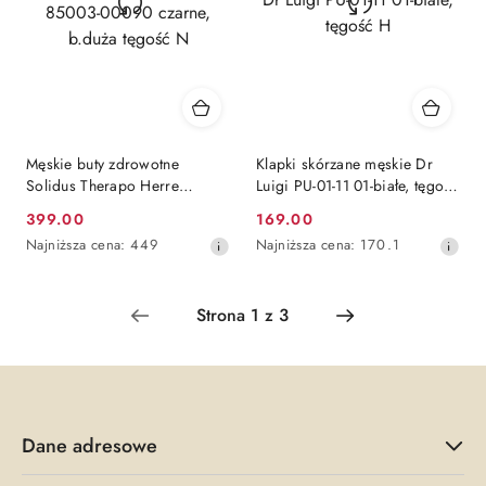
Męskie buty zdrowotne
Klapki skórzane męskie Dr
Solidus Therapo Herre
Luigi PU-01-11 01-białe, tęgość
85003-00090 czarne, b.duża
H
399.00
169.00
Cena
Cena
tęgość N
Najniższa
Najniższa
Najniższa cena:
449
Najniższa cena:
170.1
promocyjna:
promocyjna:
cena
cena
z
z
30
30
dni
dni
przed
przed
obniżką
obniżką
Dane adresowe