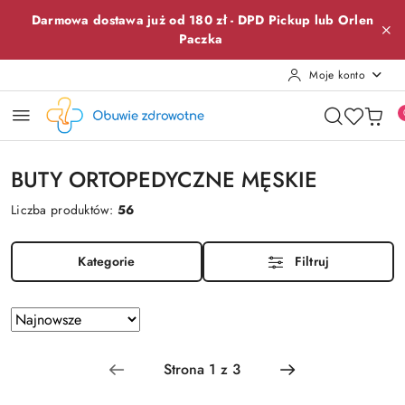
Przejdź do treści głównej
Przejdź do wyszukiwarki
Przejdź do moje konto
Przejdź do menu głównego
Przejdź do stopki
Darmowa dostawa już od 180 zł -
DPD Pickup lub
Orlen
Paczka
Moje konto
BUTY ORTOPEDYCZNE MĘSKIE
Liczba produktów:
56
Kategorie
Filtruj
Zastosowano
Sortuj
według
sortowanie:
Najnowsze.