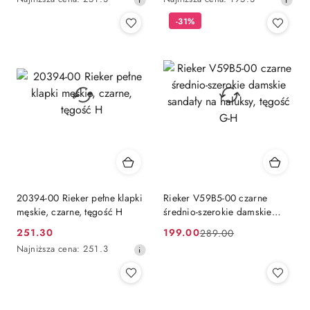
promocyjna:
promocyjna:
cena
cena
-31%
z
z
30
30
dni
dni
przed
przed
obniżką
obniżką
20394-00 Rieker pełne klapki
Rieker V59B5-00 czarne
męskie, czarne, tęgość H
średnio-szerokie damskie
sandały na haluksy, tęgość G-
251.30
199.00
289.00
Cena
Cena
Cena
H
Najniższa
Najniższa cena:
251.3
promocyjna:
promocyjna:
przed
cena
promocją:
z
30
dni