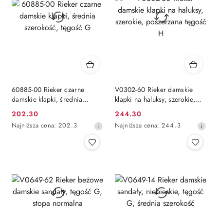
obniżką
obniżką
60885-00 Rieker czarne
V0302-60 Rieker damskie
damskie klapki, średnia
klapki na haluksy, szerokie,
szerokość, tęgość G
poszerzana tęgość H
202.30
244.30
Cena
Cena
Najniższa
Najniższa
Najniższa cena:
202.3
Najniższa cena:
244.3
promocyjna:
promocyjna:
cena
cena
z
z
30
30
dni
dni
przed
przed
obniżką
obniżką