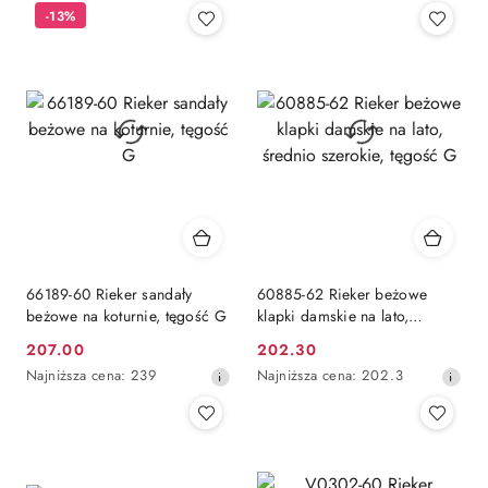
-13%
z
z
30
30
dni
dni
przed
przed
obniżką
obniżką
66189-60 Rieker sandały
60885-62 Rieker beżowe
beżowe na koturnie, tęgość G
klapki damskie na lato,
średnio szerokie, tęgość G
207.00
202.30
Cena
Cena
Najniższa
Najniższa
Najniższa cena:
239
Najniższa cena:
202.3
promocyjna:
promocyjna:
cena
cena
z
z
30
30
dni
dni
przed
przed