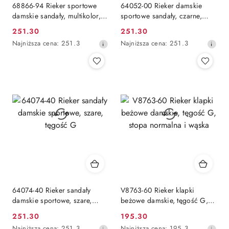
68866-94 Rieker sportowe
64052-00 Rieker damskie
damskie sandały, multikolor,
sportowe sandały, czarne,
tęgość G
tęgość G
251.30
251.30
Cena
Cena
Najniższa
Najniższa
Najniższa cena:
251.3
Najniższa cena:
251.3
promocyjna:
promocyjna:
cena
cena
z
z
30
30
dni
dni
przed
przed
obniżką
obniżką
64074-40 Rieker sandały
V8763-60 Rieker klapki
damskie sportowe, szare,
beżowe damskie, tęgość G,
tęgość G
stopa normalna i wąska
251.30
195.30
Cena
Cena
Najniższa
Najniższa
Najniższa cena:
251.3
Najniższa cena:
195.3