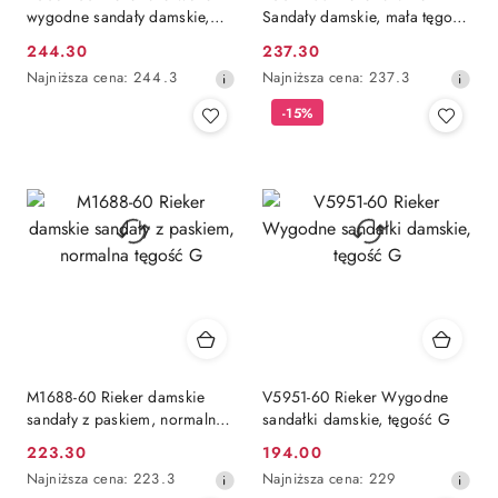
wygodne sandały damskie,
Sandały damskie, mała tęgość
mała tęgość F 1/2
F 1/2
244.30
237.30
Cena
Cena
Najniższa
Najniższa
Najniższa cena:
244.3
Najniższa cena:
237.3
promocyjna:
promocyjna:
cena
cena
-15%
z
z
30
30
dni
dni
przed
przed
obniżką
obniżką
M1688-60 Rieker damskie
V5951-60 Rieker Wygodne
sandały z paskiem, normalna
sandałki damskie, tęgość G
tęgość G
223.30
194.00
Cena
Cena
Najniższa
Najniższa
Najniższa cena:
223.3
Najniższa cena:
229
promocyjna:
promocyjna:
cena
cena