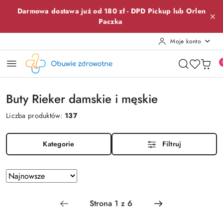
Przejdź do treści głównej
Przejdź do wyszukiwarki
Przejdź do moje konto
Przejdź do menu głównego
Przejdź do stopki
Darmowa dostawa już od 180 zł -
DPD Pickup lub
Orlen
Paczka
Moje konto
Buty Rieker damskie i męskie
Liczba produktów:
137
Kategorie
Filtruj
Zastosowano
Sortuj
według
sortowanie:
Najnowsze.