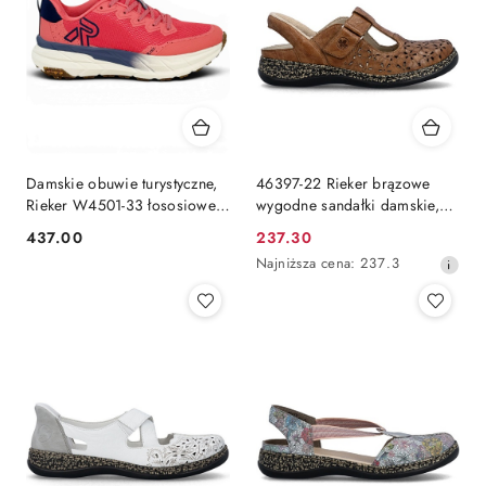
Damskie obuwie turystyczne,
46397-22 Rieker brązowe
Rieker W4501-33 łososiowe,
wygodne sandałki damskie,
Ultra Grip, tęgość G 1/2
mała tęgość F 1/2
437.00
237.30
Cena:
Cena
Najniższa
Najniższa cena:
237.3
promocyjna:
cena
z
30
dni
przed
obniżką