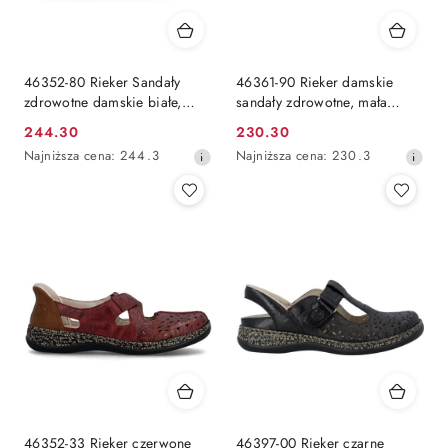
46352-80 Rieker Sandały
46361-90 Rieker damskie
zdrowotne damskie białe,
sandały zdrowotne, mała
mała tęgość F
tęgość F 1/2
244.30
230.30
Cena
Cena
Najniższa
Najniższa
Najniższa cena:
244.3
Najniższa cena:
230.3
promocyjna:
promocyjna:
cena
cena
z
z
30
30
dni
dni
przed
przed
obniżką
obniżką
46352-33 Rieker czerwone
46397-00 Rieker czarne