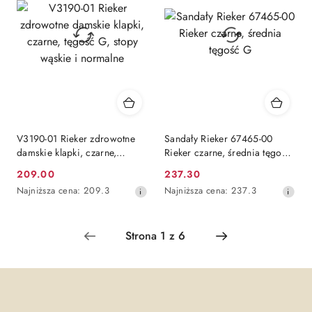
przed
obniżką
V3190-01 Rieker zdrowotne
Sandały Rieker 67465-00
damskie klapki, czarne,
Rieker czarne, średnia tęgość
tęgość G, stopy wąskie i
G
209.00
237.30
Cena
Cena
normalne
Najniższa
Najniższa
Najniższa cena:
209.3
Najniższa cena:
237.3
promocyjna:
promocyjna:
cena
cena
z
z
30
30
dni
dni
przed
przed
obniżką
obniżką