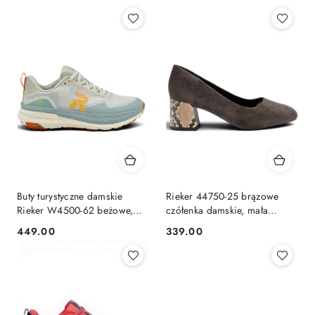
Buty turystyczne damskie
Rieker 44750-25 brązowe
Rieker W4500-62 beżowe,
czółenka damskie, mała
tęgość G 1/2
tęgość F 1/2
449.00
339.00
Cena:
Cena: