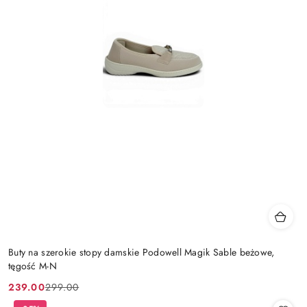
Buty na szerokie stopy damskie Podowell Magik Sable beżowe,
tęgość M-N
239.00
299.00
Cena
Cena