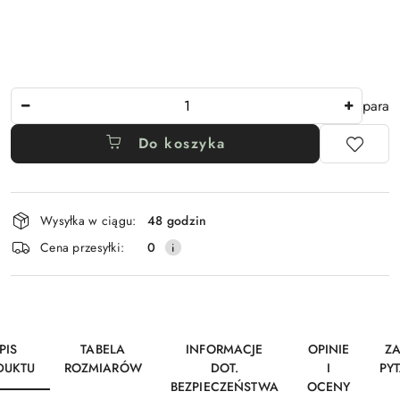
Ilość
para
Do koszyka
Dostępność
Wysyłka w ciągu:
48 godzin
i
Cena przesyłki:
0
dostawa
PIS
TABELA
INFORMACJE
OPINIE
Z
DUKTU
ROZMIARÓW
DOT.
I
PY
BEZPIECZEŃSTWA
OCENY