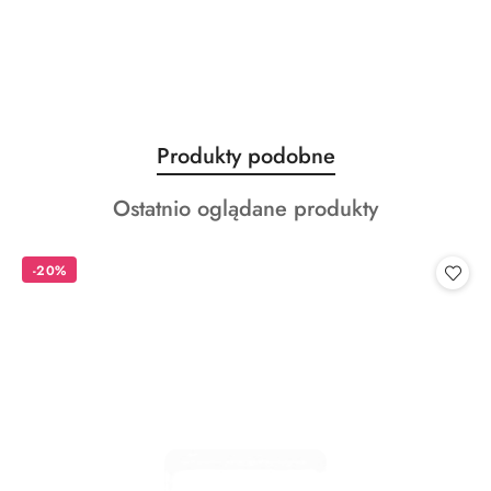
Produkty
Produkty podobne
Pomiń karuzelę produktów
o
Produkty
Ostatnio oglądane produkty
statusie:
o
statusie:
-20%