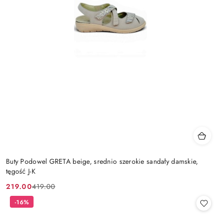
Buty Podowel GRETA beige, srednio szerokie sandały damskie,
tęgość J-K
219.00
419.00
Cena
Cena
promocyjna:
przed
-16%
promocją: