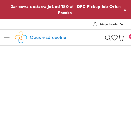
Przejdź do treści głównej
Przejdź do wyszukiwarki
Przejdź do moje konto
Przejdź do menu głównego
Przejdź do opisu produktu
Przejdź do stopki
Darmowa dostawa już od 180 zł -
DPD Pickup lub
Orlen
Paczka
Moje konto