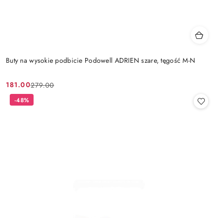
Buty na wysokie podbicie Podowell ADRIEN szare, tęgość M-N
181.00
279.00
Cena
Cena
promocyjna:
przed
-48%
promocją: