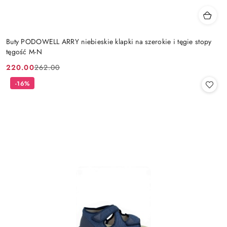
Buty PODOWELL ARRY niebieskie klapki na szerokie i tęgie stopy
tęgość M-N
220.00
262.00
Cena
Cena
promocyjna:
przed
-16%
promocją: