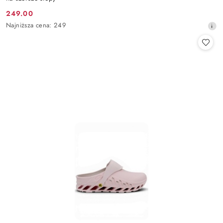
249.00
Cena
Najniższa
Najniższa cena:
249
promocyjna:
cena
z
30
dni
przed
obniżką