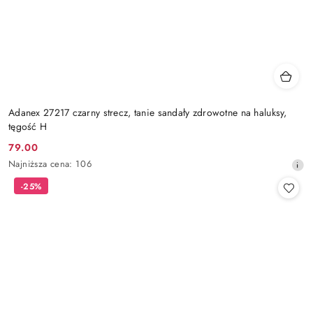
Adanex 27217 czarny strecz, tanie sandały zdrowotne na haluksy,
tęgość H
79.00
Cena
Najniższa
Najniższa cena:
106
promocyjna:
cena
-25%
z
30
dni
przed
obniżką