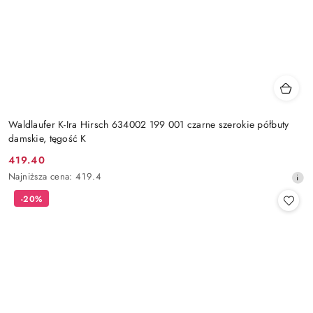
Waldlaufer K-Ira Hirsch 634002 199 001 czarne szerokie półbuty
damskie, tęgość K
419.40
Cena
Najniższa
Najniższa cena:
419.4
promocyjna:
cena
-20%
z
30
dni
przed
obniżką