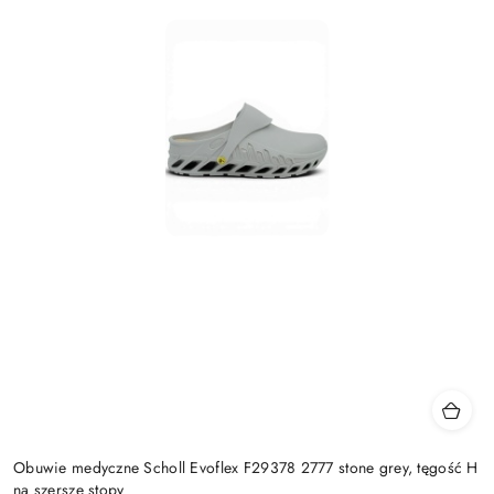
Obuwie medyczne Scholl Evoflex F29378 2777 stone grey, tęgość H
na szersze stopy