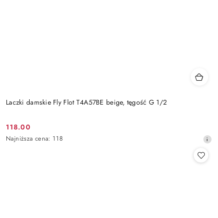
Laczki damskie Fly Flot T4A57BE beige, tęgość G 1/2
118.00
Cena
Najniższa
Najniższa cena:
118
promocyjna:
cena
z
30
dni
przed
obniżką