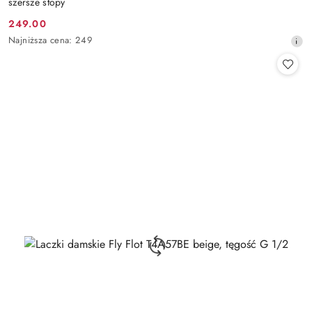
szersze stopy
249.00
Cena
Najniższa
Najniższa cena:
249
promocyjna:
cena
z
30
dni
przed
obniżką