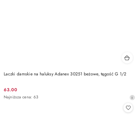
Laczki damskie na haluksy Adanex 30251 beżowe, tęgość G 1/2
63.00
Cena
Najniższa
Najniższa cena:
63
promocyjna:
cena
z
30
dni
przed
obniżką