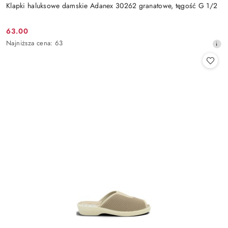
Klapki haluksowe damskie Adanex 30262 granatowe, tęgość G 1/2
63.00
Cena
Najniższa
Najniższa cena:
63
promocyjna:
cena
z
30
dni
przed
obniżką