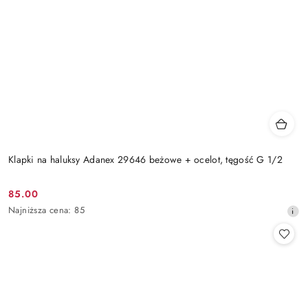
Klapki na haluksy Adanex 29646 beżowe + ocelot, tęgość G 1/2
85.00
Cena
Najniższa
Najniższa cena:
85
promocyjna:
cena
z
30
dni
przed
obniżką