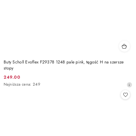
Buty Scholl Evoflex F29378 1248 pale pink, tęgość H na szersze
stopy
249.00
Cena
Najniższa
Najniższa cena:
249
promocyjna:
cena
z
30
dni
przed
obniżką