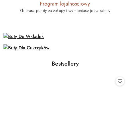
Program lojalnościowy
Zbierasz punkty za zakupy i wymieniasz je na rabaty
Produkty
Bestsellery
Pomiń karuzelę produktów
o
statusie: