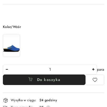
Wariant
Kolor/Wzór
Ilość
para
Do koszyka
Dostępność
Wysyłka w ciągu:
24 godziny
i