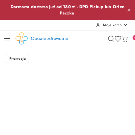
Przejdź do treści głównej
Przejdź do wyszukiwarki
Przejdź do moje konto
Przejdź do menu głównego
Przejdź do opisu produktu
Przejdź do stopki
Darmowa dostawa już od 180 zł -
DPD Pickup lub
Orlen
Paczka
Moje konto
Promocja