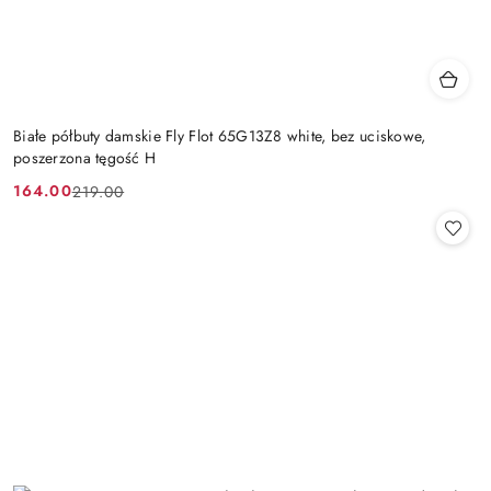
Białe półbuty damskie Fly Flot 65G13Z8 white, bez uciskowe,
poszerzona tęgość H
164.00
219.00
Cena
Cena
promocyjna:
przed
promocją: