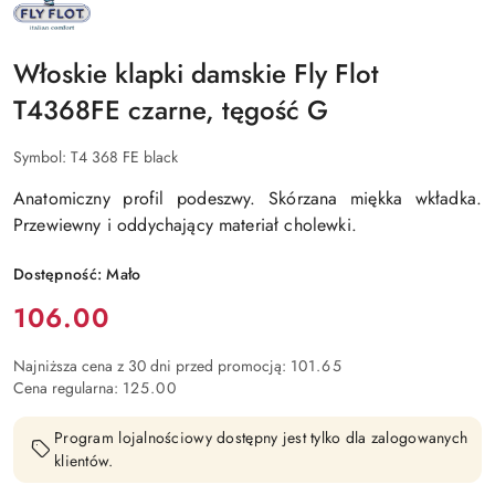
FLOT
ITALIANO
Włoskie klapki damskie Fly Flot
T4368FE czarne, tęgość G
Symbol:
T4 368 FE black
Anatomiczny profil podeszwy. Skórzana miękka wkładka.
Przewiewny i oddychający materiał cholewki.
Dostępność:
Mało
Cena:
106.00
Najniższa cena z 30 dni przed promocją:
101.65
Cena regularna:
125.00
Program lojalnościowy dostępny jest tylko dla zalogowanych
klientów.