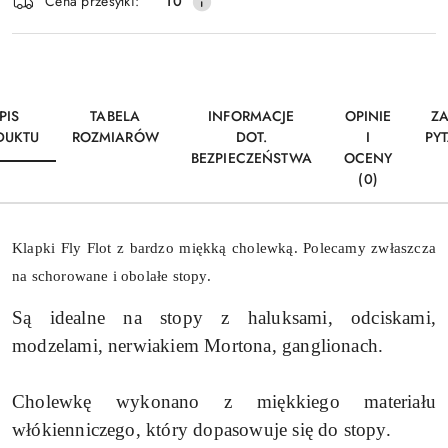
Cena przesyłki:
10
dostawa
PIS
TABELA
INFORMACJE
OPINIE
Z
DUKTU
ROZMIARÓW
DOT.
I
PY
BEZPIECZEŃSTWA
OCENY
(0)
Klapki Fly Flot z bardzo miękką cholewką. Polecamy zwłaszcza
na schorowane i obolałe stopy.
Są idealne na stopy z haluksami, odciskami,
modzelami, nerwiakiem Mortona, ganglionach.
Cholewkę wykonano z miękkiego materiału
włókienniczego, który dopasowuje się do stopy.