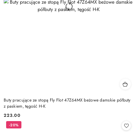
Buty pracujące ze stopą Fly Flot 47Z64MX beżowe damskie półbuty
z paskiem, tęgość H-K
223.00
Cena:
-20%