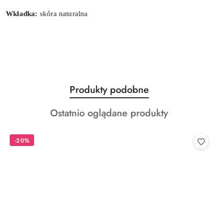
Wkładka:
skóra naturalna
Produkty
Produkty podobne
Pomiń karuzelę produktów
o
Produkty
Ostatnio oglądane produkty
statusie:
o
statusie:
-20%