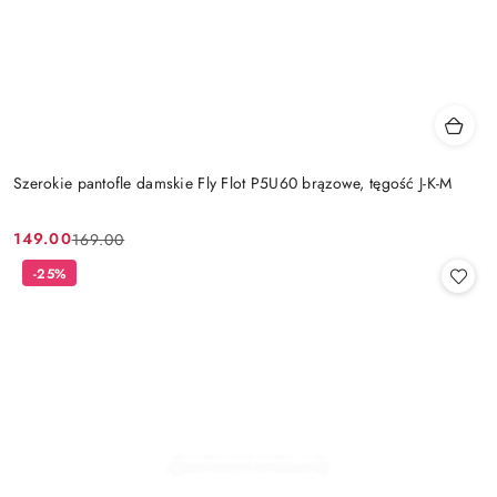
Szerokie pantofle damskie Fly Flot P5U60 brązowe, tęgość J-K-M
149.00
169.00
Cena
Cena
promocyjna:
przed
-25%
promocją: