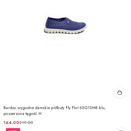
Bardzo wygodne damskie półbuty Fly Flot 65G13M8 blu,
poszerzona tęgość H
164.00
219.00
Cena
Cena