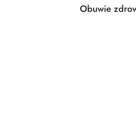
Obuwie zdrowo
Pomiń karuzelę produktów