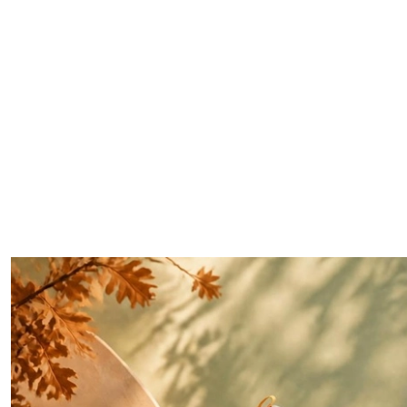
Buty dla cukrzyków
Buty ortopedyczne
Buty profilaktyczne damskie
Buty medyczne
Buty na opuchnięte nogi
Różne Tęgości butów
Buty JESIENNE
Buty ZIMOWE
Buty WIOSENNE
Buty LETNIE