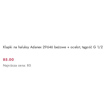
Klapki na haluksy Adanex 29646 beżowe + ocelot, tęgość G 1/2
85.00
Cena
Najniższa
Najniższa cena:
85
promocyjna:
cena
z
30
dni
przed
obniżką