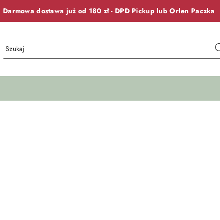
Darmowa dostawa już od 180 zł -
DPD Pickup lub
Orlen Paczka
ę promocyjną
Magazynu
FLY FLOT Komfort-Bez-Ucisku
Magazynu
FLY FLOT Komfort-Bez-Ucisku