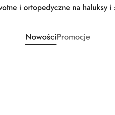
tne i ortopedyczne na haluksy i 
Produkty
Produkty
Nowości
Promocje
o
o
statusie:
statusie: