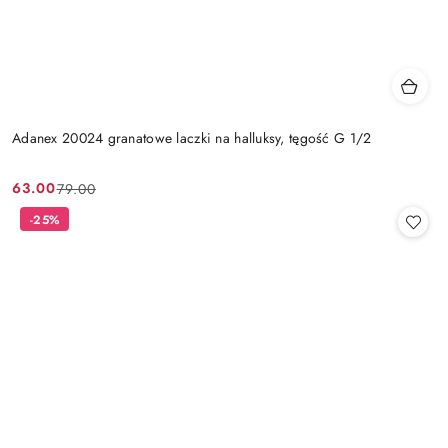
Adanex 20024 granatowe laczki na halluksy, tęgość G 1/2
63.00
79.00
Cena
Cena
promocyjna:
przed
-25%
promocją: