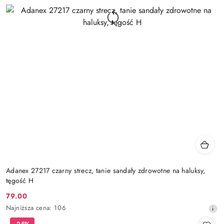
Adanex 27217 czarny strecz, tanie sandały zdrowotne na haluksy,
tęgość H
79.00
Cena
Najniższa
Najniższa cena:
106
promocyjna:
cena
-25%