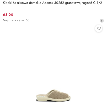
Klapki haluksowe damskie Adanex 30262 granatowe, tęgość G 1/2
63.00
Cena
Najniższa
Najniższa cena:
63
promocyjna:
cena
z
30
dni
przed
obniżką