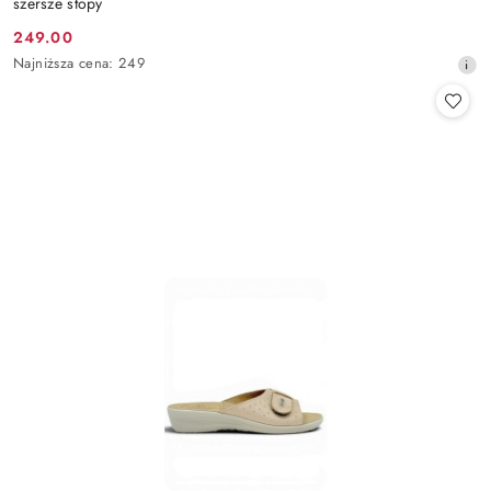
szersze stopy
249.00
Cena
Najniższa
Najniższa cena:
249
promocyjna:
cena
z
30
dni
przed
obniżką