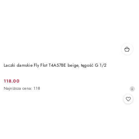
Laczki damskie Fly Flot T4A57BE beige, tęgość G 1/2
118.00
Cena
Najniższa
Najniższa cena:
118
promocyjna:
cena
z
30
dni
przed
obniżką