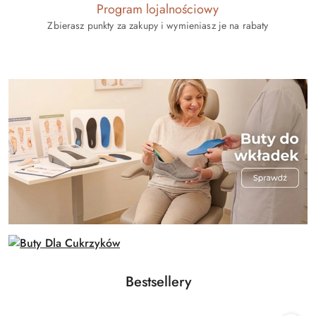
Program lojalnościowy
Zbierasz punkty za zakupy i wymieniasz je na rabaty
Produkty
Bestsellery
Pomiń karuzelę produktów
o