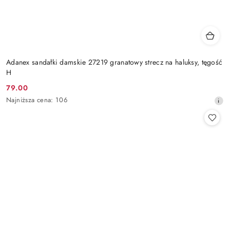
Adanex sandałki damskie 27219 granatowy strecz na haluksy, tęgość
H
79.00
Cena
Najniższa
Najniższa cena:
106
promocyjna:
cena
z
30
dni
przed
obniżką