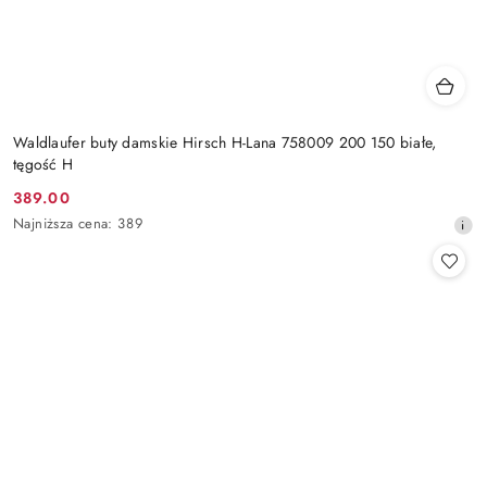
Waldlaufer buty damskie Hirsch H-Lana 758009 200 150 białe,
tęgość H
389.00
Cena
Najniższa
Najniższa cena:
389
promocyjna:
cena
z
30
dni
przed
obniżką