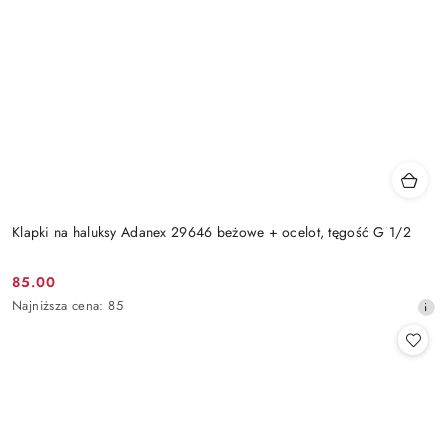
Klapki na haluksy Adanex 29646 beżowe + ocelot, tęgość G 1/2
85.00
Cena
Najniższa
Najniższa cena:
85
promocyjna:
cena
z
30
dni
przed
obniżką