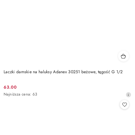
Laczki damskie na haluksy Adanex 30251 beżowe, tęgość G 1/2
63.00
Cena
Najniższa
Najniższa cena:
63
promocyjna:
cena
z
30
dni
przed
obniżką