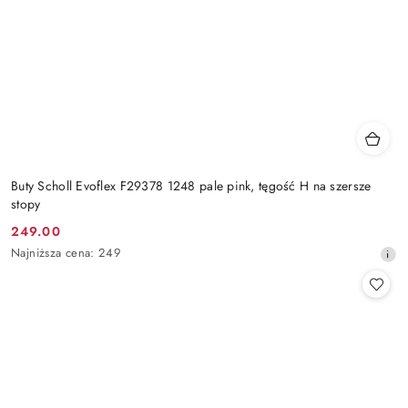
Buty Scholl Evoflex F29378 1248 pale pink, tęgość H na szersze
stopy
249.00
Cena
Najniższa
Najniższa cena:
249
promocyjna:
cena
z
30
dni
przed
obniżką