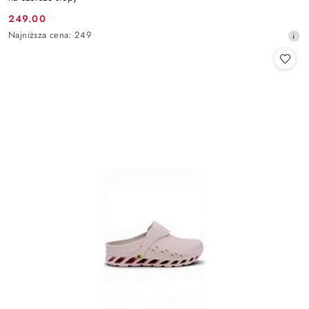
249.00
Cena
Najniższa
Najniższa cena:
249
promocyjna:
cena
z
30
dni
przed
obniżką