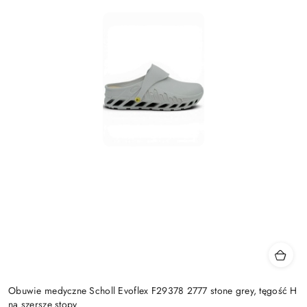
Obuwie medyczne Scholl Evoflex F29378 2777 stone grey, tęgość H
na szersze stopy