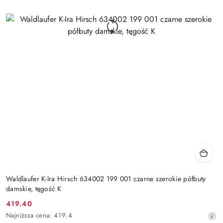
Waldlaufer K-Ira Hirsch 634002 199 001 czarne szerokie półbuty
damskie, tęgość K
419.40
Cena
Najniższa
Najniższa cena:
419.4
promocyjna: