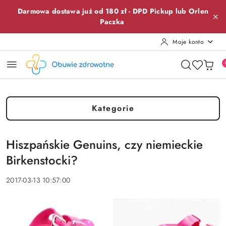
Przejdź do treści głównej
Przejdź do wyszukiwarki
Przejdź do moje konto
Przejdź do menu głównego
Przejdź do stopki
Darmowa dostawa już od 180 zł -
DPD Pickup lub
Orlen
Paczka
Moje konto
Kategorie
Hiszpańskie Genuins, czy niemieckie
Birkenstocki?
2017-03-13 10:57:00