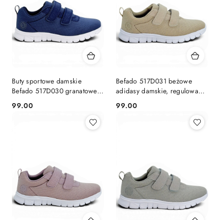
Buty sportowe damskie
Befado 517D031 beżowe
Befado 517D030 granatowe,
adidasy damskie, regulowana
regulacja tęgości H-K
tęgość H-K
99.00
99.00
Cena:
Cena: