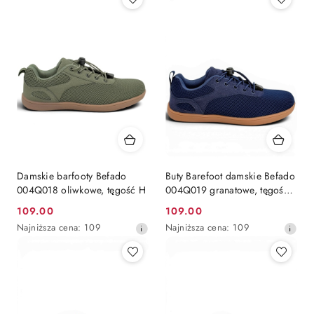
Damskie barfooty Befado
Buty Barefoot damskie Befado
004Q018 oliwkowe, tęgość H
004Q019 granatowe, tęgość
H
109.00
109.00
Cena
Cena
Najniższa
Najniższa
Najniższa cena:
109
Najniższa cena:
109
promocyjna:
promocyjna:
cena
cena
z
z
30
30
dni
dni
przed
przed
obniżką
obniżką