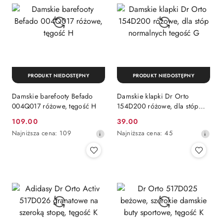
obniżką
PRODUKT NIEDOSTĘPNY
PRODUKT NIEDOSTĘPNY
Damskie barefooty Befado
Damskie klapki Dr Orto
004Q017 różowe, tęgość H
154D200 różowe, dla stóp
normalnych tegość G
109.00
39.00
Cena
Cena
Najniższa
Najniższa
Najniższa cena:
109
Najniższa cena:
45
promocyjna:
promocyjna:
cena
cena
z
z
30
30
dni
dni
przed
przed
obniżką
obniżką