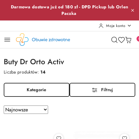
Przejdź do treści głównej
Przejdź do wyszukiwarki
Przejdź do moje konto
Przejdź do menu głównego
Przejdź do stopki
Darmowa dostawa już od 180 zł -
DPD Pickup lub
Orlen
Paczka
Moje konto
Buty Dr Orto Activ
Liczba produktów:
14
Kategorie
Filtruj
Zastosowano
Sortuj
według
sortowanie:
Najnowsze.