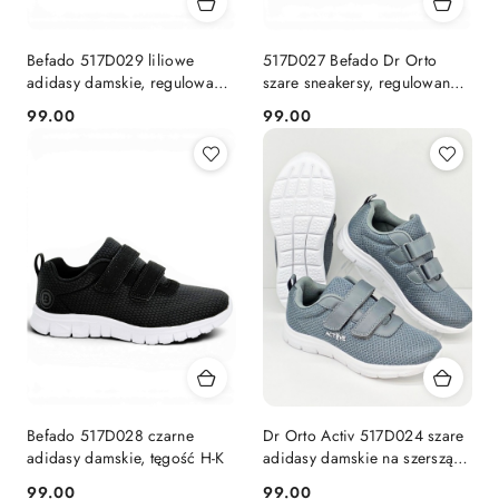
Befado 517D029 liliowe
517D027 Befado Dr Orto
adidasy damskie, regulowana
szare sneakersy, regulowana
tęgość H-K
tęgość H-K
99.00
99.00
Cena:
Cena:
Befado 517D028 czarne
Dr Orto Activ 517D024 szare
adidasy damskie, tęgość H-K
adidasy damskie na szerszą
stopę, tęgość K
99.00
99.00