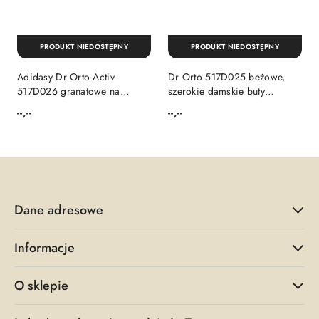
PRODUKT NIEDOSTĘPNY
PRODUKT NIEDOSTĘPNY
Adidasy Dr Orto Activ
Dr Orto 517D025 beżowe,
517D026 granatowe na
szerokie damskie buty
szeroką stopę, tęgość K
sportowe, tęgość K
--,--
--,--
Cena:
Cena:
Dane adresowe
Informacje
O sklepie