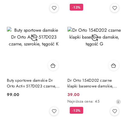
Cena:
Cena:
-13%
Buty sportowe damskie Dr
Dr Orto 154D202 czarne
Orto Activ 517D023 czarne,
klapki basenowe damskie,
szerokie, tęgość K
tęgość G
99.00
39.00
Cena:
Cena
Najniższa
Najniższa cena:
45
promocyjna:
cena
-13%
z
30
dni
przed