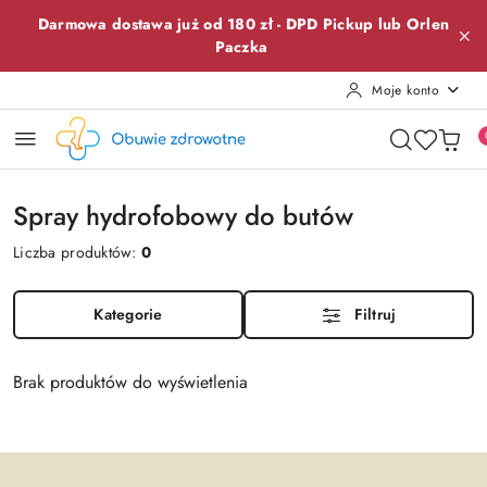
Przejdź do treści głównej
Przejdź do wyszukiwarki
Przejdź do moje konto
Przejdź do menu głównego
Przejdź do stopki
Darmowa dostawa już od 180 zł -
DPD Pickup lub
Orlen
Paczka
Moje konto
Spray hydrofobowy do butów
Liczba produktów:
0
Kategorie
Filtruj
Brak produktów do wyświetlenia