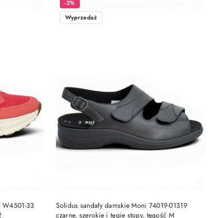
-3%
Wyprzedaż
DO KOSZYKA
er W4501-33
Solidus sandały damskie Moni 74019-01319
2
czarne, szerokie i tęgie stopy, tęgość M