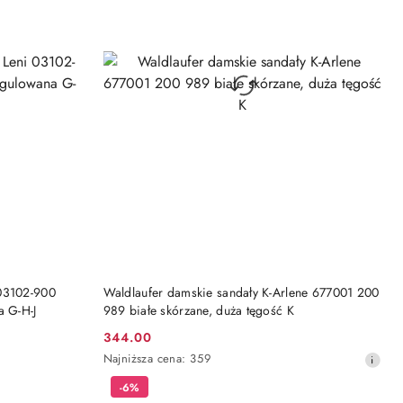
DO KOSZYKA
 03102-900
Waldlaufer damskie sandały K-Arlene 677001 200
a G-H-J
989 białe skórzane, duża tęgość K
344.00
Cena
Najniższa
Najniższa cena:
359
promocyjna:
cena
-6%
z