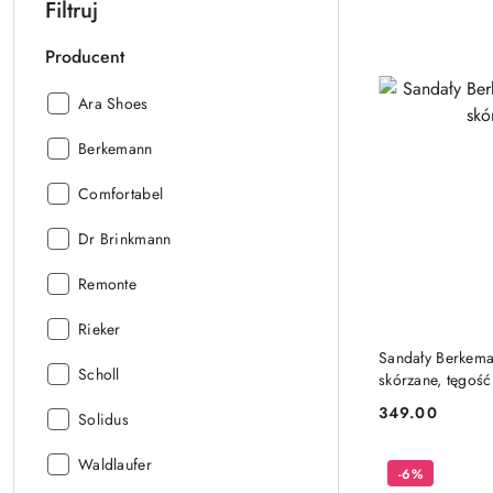
Filtruj
Producent
Producent:
Ara Shoes
Producent:
Berkemann
Producent:
Comfortabel
Producent:
Dr Brinkmann
Producent:
Remonte
Producent:
Rieker
Sandały Berkema
Producent:
Scholl
skórzane, tęgość
349.00
Producent:
Solidus
Cena:
Producent:
Waldlaufer
-6%