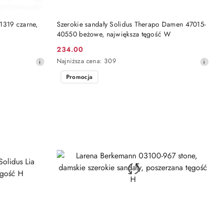
DO KOSZYKA
1319 czarne,
Szerokie sandały Solidus Therapo Damen 47015-
40550 beżowe, największa tęgość W
234.00
Cena
Najniższa
Najniższa cena:
309
promocyjna:
cena
Promocja
z
30
dni
przed
obniżką