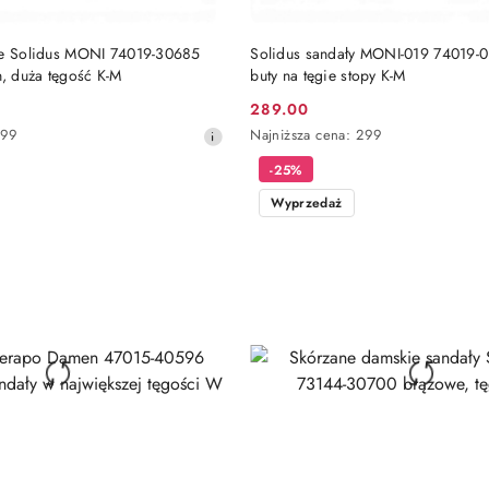
DO KOSZYKA
DO KOSZYKA
ze Solidus MONI 74019-30685
Solidus sandały MONI-019 74019-0
, duża tęgość K-M
buty na tęgie stopy K-M
289.00
Cena
Najniższa
299
Najniższa cena:
299
promocyjna:
cena
-25%
z
30
Wyprzedaż
dni
przed
obniżką