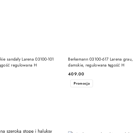
DO KOSZYKA
DO KOSZYKA
ie sandały Larena 03100-101
Berkemann 03100-617 Larena grau,
 tęgość regulowana H
damskie, regulowana tęgość H
409.00
Cena:
Promocja