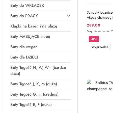
Buty do WKŁADEK
Sandały lecznic
Buty do PRACY
Akoya champagn
289.00
Klapki na basen i na plażę
Cena
Najniższa
Najniższa cena:
promocyjna:
cena
Buty MASUJĄCE stopę
-8%
z
30
Buty dla wegan
Wyprzedaż
dni
przed
Buty dla DZIECI
obniżką
Buty Tęgość N, W, W+ (bardzo
duża)
Buty Tęgość J, K, M (duża)
Buty Tęgość G, H (średnia)
Buty Tęgość E, F (mała)