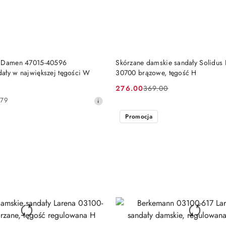
DO KOSZYKA
DO KOSZYKA
o Damen 47015-40596
Skórzane damskie sandały Solidus 
ały w największej tęgości W
30700 brązowe, tęgość H
276.00
369.00
Cena
Cena
379
promocyjna:
przed
promocją:
Promocja