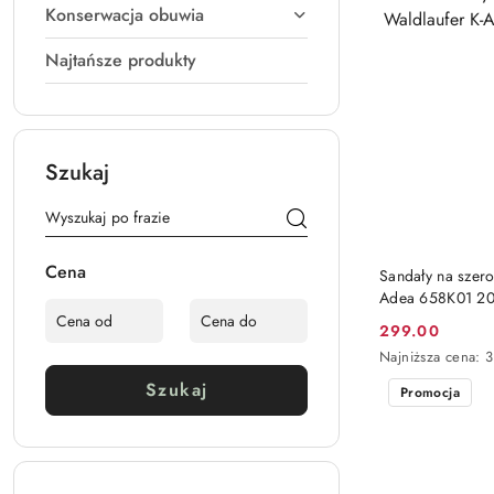
Konserwacja obuwia
Najtańsze produkty
Szukaj
Cena
Sandały na szero
Adea 658K01 206
299.00
Cena
Najniższa
Najniższa cena:
3
promocyjna:
cena
Szukaj
Promocja
z
30
dni
przed
obniżką