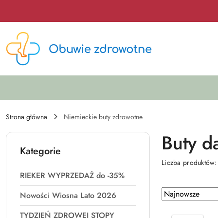
Przejdź do treści głównej
Przejdź do wyszukiwarki
Przejdź do moje konto
Przejdź do menu głównego
Przejdź do stopki
Strona główna
Niemieckie buty zdrowotne
Buty d
Kategorie
Liczba produktów
RIEKER WYPRZEDAŻ do -35%
Zastosowano
Sortuj
Nowości Wiosna Lato 2026
według
sortowanie:
TYDZIEŃ ZDROWEJ STOPY
Najnowsze.