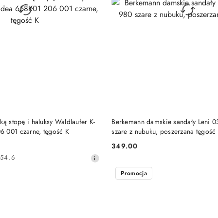
DO KOSZYKA
DO KOSZYKA
ką stopę i haluksy Waldlaufer K-
Berkemann damskie sandały Leni 
 001 czarne, tęgość K
szare z nubuku, poszerzana tęgość
349.00
Cena:
54.6
Promocja