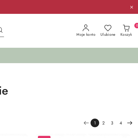
Moje konto
Ulubione
Koszyk
ie
1
2
3
4