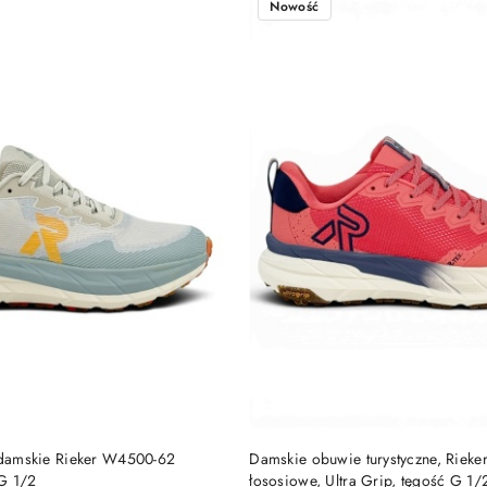
Nowość
DO KOSZYKA
DO KOSZYKA
e damskie Rieker W4500-62
Damskie obuwie turystyczne, Riek
G 1/2
łososiowe, Ultra Grip, tęgość G 1/