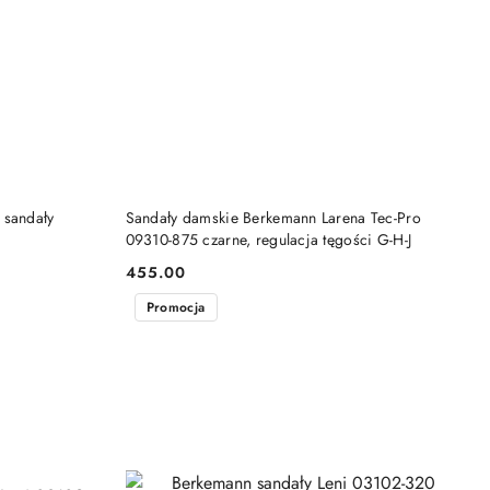
DO KOSZYKA
 sandały
Sandały damskie Berkemann Larena Tec-Pro
09310-875 czarne, regulacja tęgości G-H-J
455.00
Cena:
Promocja