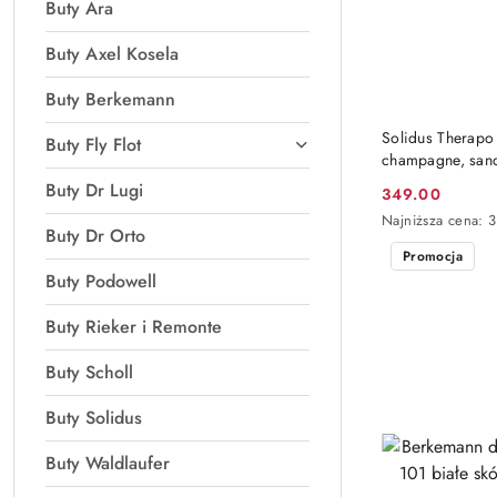
Buty Ara
Buty Axel Kosela
Buty Berkemann
Solidus Therap
Buty Fly Flot
champagne, sand
Buty Dr Lugi
349.00
Cena
Najniższa
Najniższa cena:
promocyjna:
Buty Dr Orto
cena
Promocja
z
30
Buty Podowell
dni
przed
Buty Rieker i Remonte
obniżką
Buty Scholl
Buty Solidus
Buty Waldlaufer