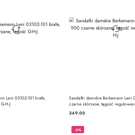
DO KOSZYKA
DO KOSZYKA
nn Leni 03102-101 białe,
Sandałki damskie Berkemann Leni
 G-H-J
czarne skórzane, tęgość regulowan
349.00
Cena:
-6%