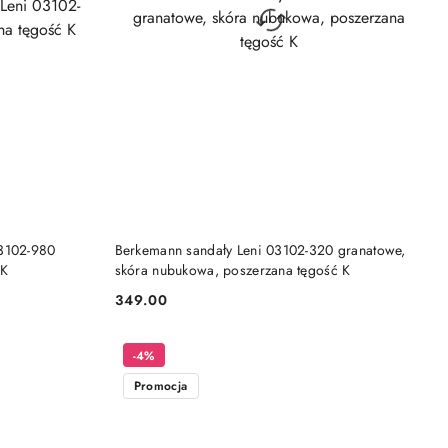
DO KOSZYKA
03102-980
Berkemann sandały Leni 03102-320 granatowe,
 K
skóra nubukowa, poszerzana tęgość K
349.00
Cena:
-4%
Promocja