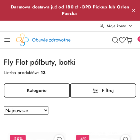
Przejdź do treści głównej
Przejdź do wyszukiwarki
Przejdź do moje konto
Przejdź do menu głównego
Przejdź do stopki
Darmowa dostawa już od 180 zł -
DPD Pickup lub
Orlen
Paczka
Moje konto
Fly Flot półbuty, botki
Liczba produktów:
13
Kategorie
Filtruj
Zastosowano
Sortuj
według
sortowanie:
Najnowsze.
-20%
-4%