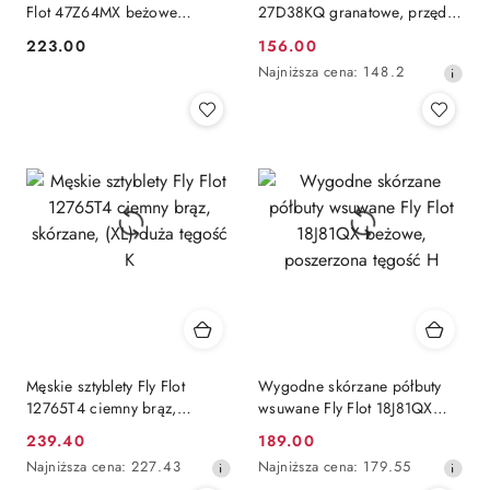
Flot 47Z64MX beżowe
27D38KQ granatowe, przędza
damskie półbuty z paskiem,
nylonowa, tęgość H
223.00
156.00
Cena:
Cena
tęgość H-K
Najniższa
Najniższa cena:
148.2
promocyjna:
cena
z
30
dni
przed
obniżką
Męskie sztyblety Fly Flot
Wygodne skórzane półbuty
12765T4 ciemny brąz,
wsuwane Fly Flot 18J81QX
skórzane, (XL) duża tęgość K
beżowe, poszerzona tęgość H
239.40
189.00
Cena
Cena
Najniższa
Najniższa
Najniższa cena:
227.43
Najniższa cena:
179.55
promocyjna:
promocyjna:
cena
cena