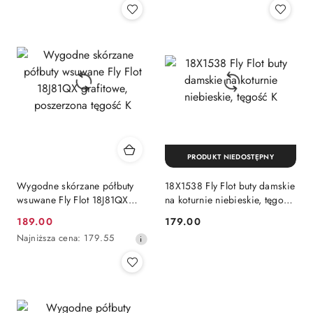
z
z
30
30
dni
dni
przed
przed
obniżką
obniżką
PRODUKT NIEDOSTĘPNY
Wygodne skórzane półbuty
18X1538 Fly Flot buty damskie
wsuwane Fly Flot 18J81QX
na koturnie niebieskie, tęgość
grafitowe, poszerzona tęgość
K
189.00
179.00
Cena
Cena:
K
Najniższa
Najniższa cena:
179.55
promocyjna:
cena
z
30
dni
przed
obniżką