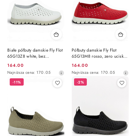
Białe półbuty damskie Fly Flot
Półbuty damskie Fly Flot
65G13Z8 white, bez
65G13M8 rosso, zero ucisku,
uciskowe, poszerzona tęgość
poszerzona tęgość H
164.00
164.00
Cena
Cena
H
Najniższa
Najniższa
Najniższa cena:
170.05
Najniższa cena:
170.05
promocyjna:
promocyjna:
cena
cena
-11%
-2%
z
z
30
30
dni
dni
przed
przed
obniżką
obniżką