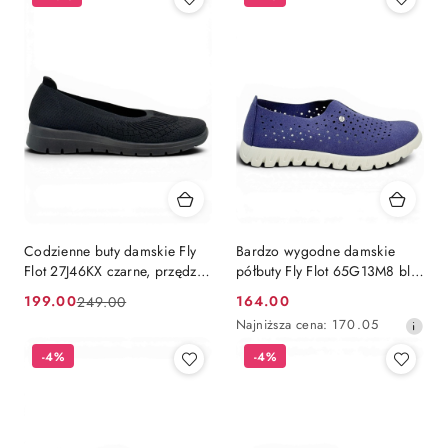
Codzienne buty damskie Fly
Bardzo wygodne damskie
Flot 27J46KX czarne, przędza
półbuty Fly Flot 65G13M8 blu,
nylonowa, tęgość K
poszerzona tęgość H
199.00
164.00
249.00
Cena
Cena
Cena
Najniższa
Najniższa cena:
170.05
promocyjna:
przed
promocyjna:
cena
promocją:
-4%
-4%
z
30
dni
przed
obniżką