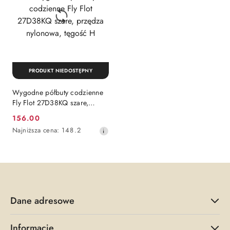
PRODUKT NIEDOSTĘPNY
Wygodne półbuty codzienne
Fly Flot 27D38KQ szare,
przędza nylonowa, tęgość H
156.00
Cena
Najniższa
Najniższa cena:
148.2
promocyjna:
cena
z
30
dni
przed
obniżką
Dane adresowe
Informacje