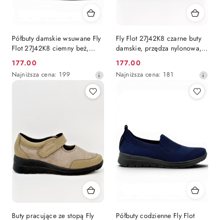
Półbuty damskie wsuwane Fly
Fly Flot 27J42K8 czarne buty
Flot 27J42K8 ciemny beż,
damskie, przędza nylonowa,
przędza nylonowa, tęgość H
zero ucisku, tęgość H
177.00
177.00
Cena
Cena
Najniższa
Najniższa
Najniższa cena:
199
Najniższa cena:
181
promocyjna:
promocyjna:
cena
cena
z
z
30
30
dni
dni
przed
przed
obniżką
obniżką
Buty pracujące ze stopą Fly
Półbuty codzienne Fly Flot