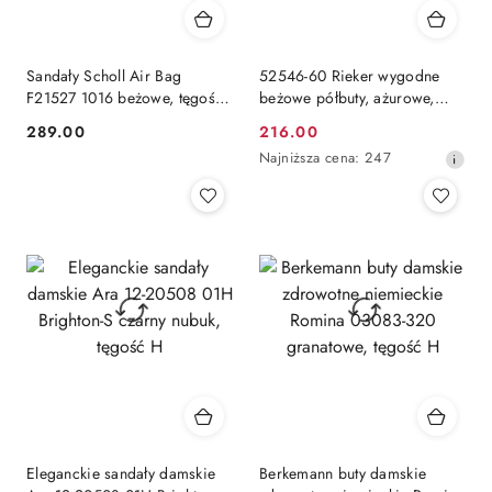
Sandały Scholl Air Bag
52546-60 Rieker wygodne
F21527 1016 beżowe, tęgość
beżowe półbuty, ażurowe,
F-G, wąskie
tęgość G mała
289.00
216.00
Cena:
Cena
Najniższa
Najniższa cena:
247
promocyjna:
cena
z
30
dni
przed
obniżką
Eleganckie sandały damskie
Berkemann buty damskie