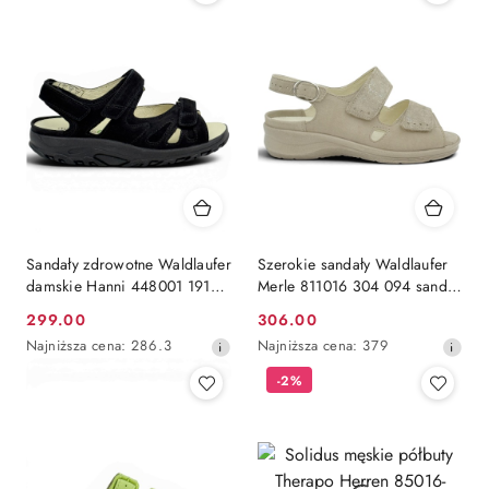
30
dni
przed
obniżką
Sandały zdrowotne Waldlaufer
Szerokie sandały Waldlaufer
damskie Hanni 448001 191
Merle 811016 304 094 sand,
001 czarne, tęgość H
tęgość regulowana M
299.00
306.00
Cena
Cena
Najniższa
Najniższa
Najniższa cena:
286.3
Najniższa cena:
379
promocyjna:
promocyjna:
cena
cena
-2%
z
z
30
30
dni
dni
przed
przed
obniżką
obniżką