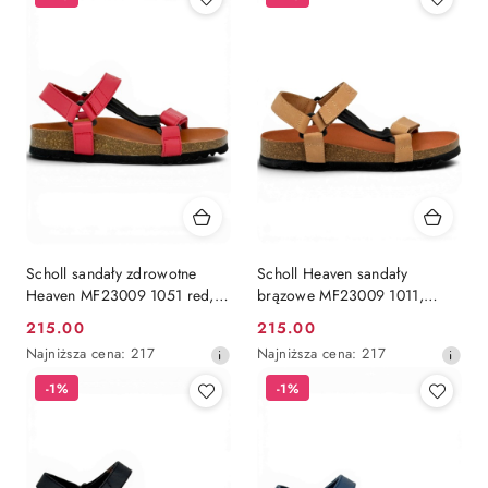
Scholl sandały zdrowotne
Scholl Heaven sandały
Heaven MF23009 1051 red,
brązowe MF23009 1011,
regulowana tęgość E-F-G
regulacja E-F-G (stopy
215.00
215.00
Cena
Cena
normalne i wąskie)
Najniższa
Najniższa
Najniższa cena:
217
Najniższa cena:
217
promocyjna:
promocyjna:
cena
cena
-1%
-1%
z
z
30
30
dni
dni
przed
przed
obniżką
obniżką