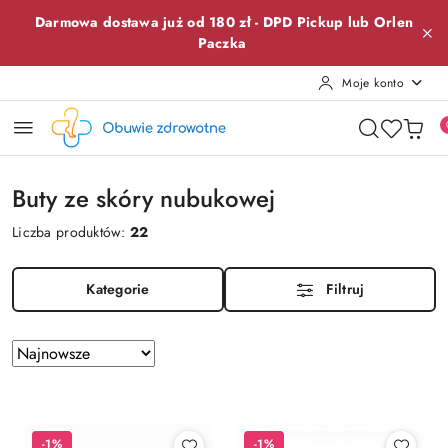
Przejdź do treści głównej
Przejdź do wyszukiwarki
Przejdź do moje konto
Przejdź do menu głównego
Przejdź do stopki
Darmowa dostawa już od 180 zł -
DPD Pickup lub
Orlen
Paczka
Moje konto
Buty ze skóry nubukowej
Liczba produktów:
22
Kategorie
Filtruj
Zastosowano
Sortuj
według
sortowanie:
Najnowsze.
-1%
-1%