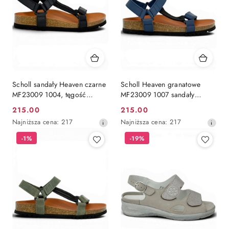
Scholl sandały Heaven czarne
Scholl Heaven granatowe
MF23009 1004, tęgość
MF23009 1007 sandały
regulowana E-F-G
prozdrowotne, regulacja E-F-
215.00
215.00
Cena
Cena
G
Najniższa
Najniższa
Najniższa cena:
217
Najniższa cena:
217
promocyjna:
promocyjna:
cena
cena
-1%
-19%
z
z
30
30
dni
dni
przed
przed
obniżką
obniżką