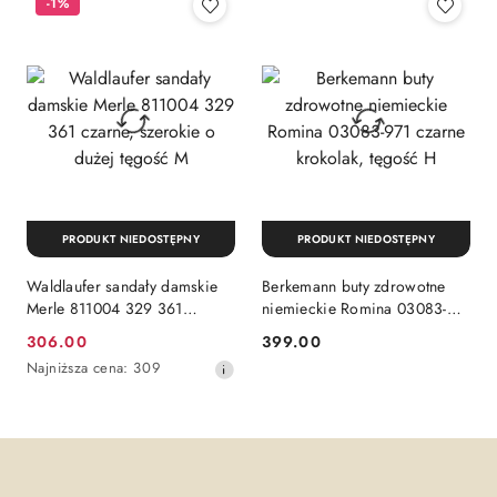
-1%
z
30
dni
przed
obniżką
PRODUKT NIEDOSTĘPNY
PRODUKT NIEDOSTĘPNY
Waldlaufer sandały damskie
Berkemann buty zdrowotne
Merle 811004 329 361
niemieckie Romina 03083-
czarne, szerokie o dużej
971 czarne krokolak, tęgość H
306.00
399.00
Cena
Cena:
tęgość M
Najniższa
Najniższa cena:
309
promocyjna:
cena
z
30
dni
przed
obniżką