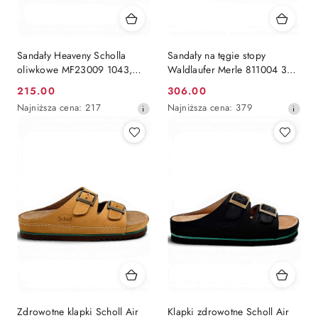
Sandały Heaveny Scholla
Sandały na tęgie stopy
oliwkowe MF23009 1043,
Waldlaufer Merle 811004 324
tęgość regulowana E-F-G
070 szare, duża tęgość M-N
215.00
306.00
Cena
Cena
Najniższa
Najniższa
Najniższa cena:
217
Najniższa cena:
379
promocyjna:
promocyjna:
cena
cena
z
z
30
30
dni
dni
przed
przed
obniżką
obniżką
Zdrowotne klapki Scholl Air
Klapki zdrowotne Scholl Air