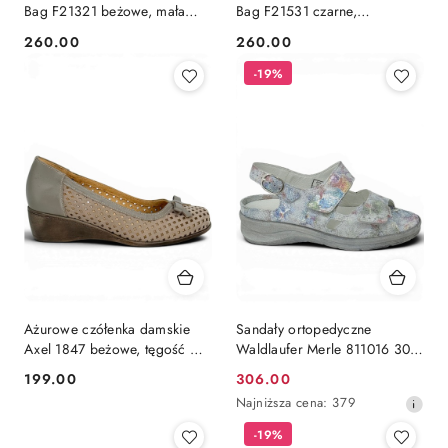
Bag F21321 beżowe, mała
Bag F21531 czarne,
tęgość E-F-G regulacja, wąska
regulowana tęgość E-F-G,
260.00
260.00
Cena:
Cena:
podeszwa
wąska podeszwa
-19%
Ażurowe czółenka damskie
Sandały ortopedyczne
Axel 1847 beżowe, tęgość G
Waldlaufer Merle 811016 306
1/2, stopa wąska z haluksami
299 multi, duża tęgość M
199.00
306.00
Cena:
Cena
Najniższa
Najniższa cena:
379
promocyjna:
cena
-19%
z