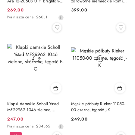
Ara 12-20508 01H Brighton-S
zdrowotne niemieckie Romina
czarny nubuk, tęgość H
03083-320 granatowe, tęgość
269.00
399.00
Cena
Cena:
H
Najniższa
Najniższa cena:
260.1
promocyjna:
cena
z
30
dni
przed
obniżką
Klapki damskie Scholl Ystad
Męskie półbuty Rieker 11050-
MF29962 1046 zielone,
00 czarne, tęgość J-K
skórzane, tęgość F-G
247.00
249.00
Cena
Cena:
Najniższa
Najniższa cena:
234.65
promocyjna:
cena